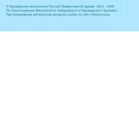
© Приамурская митрополия Русской Православной Церкви, 2012 - 2026
По благословению Митрополита Хабаровского и Приамурского Артемия.
При копировании материалов активная ссылка на сайт обязательна.