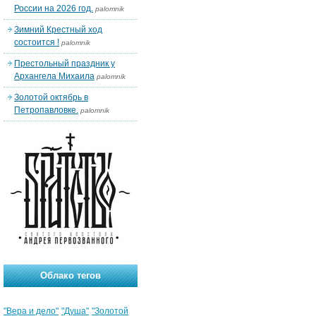
России на 2026 год.
palomnik
Зимний Крестный ход
состоится !
palomnik
Престольный праздник у
Архангела Михаила
palomnik
Золотой октябрь в
Петропавловке.
palomnik
Облако тегов
"Вера и дело"
"Душа"
"Золотой