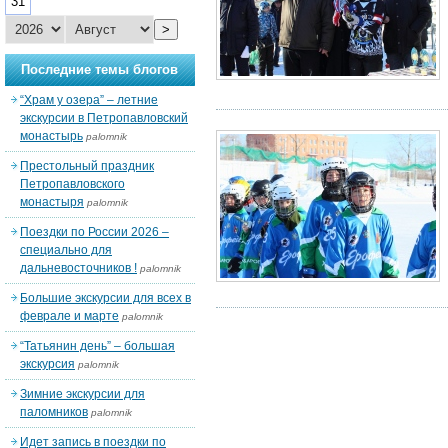
31
>
Последние темы блогов
“Храм у озера” – летние
экскурсии в Петропавловский
монастырь
palomnik
Престольный праздник
Петропавловского
монастыря
palomnik
Поездки по России 2026 –
специально для
дальневосточников !
palomnik
Большие экскурсии для всех в
феврале и марте
palomnik
“Татьянин день” – большая
экскурсия
palomnik
Зимние экскурсии для
паломников
palomnik
Идет запись в поездки по