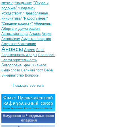
"Образ и
витязь"
"Ландыши"
подобие"
"Поделись
Рождеством"
"Православная
инициатива"
"Радость веры"
"Синдром радости"
Аборигены
Аборты и демография
Автокатастрофа
Аксиос
Акция
Алкоголизм
Амурская епархия
Амурское благочиние
Анонсы
Армия
Бари
Беременность и роды
Благовест
Благотворительность
Богословие
Брак
В начале
Вера
было слово
Великий пост
Викариатство
Вопросы
Показать все теги