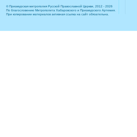
© Приамурская митрополия Русской Православной Церкви, 2012 - 2026
По благословению Митрополита Хабаровского и Приамурского Артемия.
При копировании материалов активная ссылка на сайт обязательна.