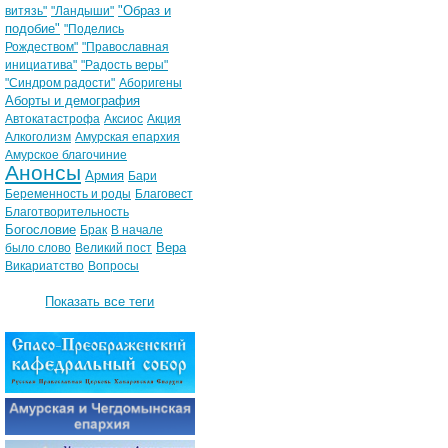
"Образ и
витязь"
"Ландыши"
подобие"
"Поделись
Рождеством"
"Православная
инициатива"
"Радость веры"
"Синдром радости"
Аборигены
Аборты и демография
Автокатастрофа
Аксиос
Акция
Алкоголизм
Амурская епархия
Амурское благочиние
Анонсы
Армия
Бари
Беременность и роды
Благовест
Благотворительность
Богословие
Брак
В начале
Вера
было слово
Великий пост
Викариатство
Вопросы
Показать все теги