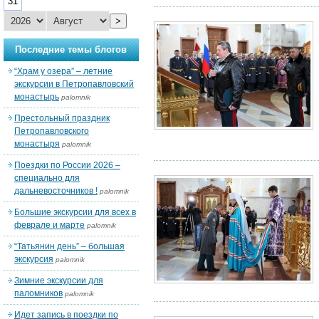
31
>
Последние темы блогов
“Храм у озера” – летние
экскурсии в Петропавловский
монастырь
palomnik
Престольный праздник
Петропавловского
монастыря
palomnik
Поездки по России 2026 –
специально для
дальневосточников !
palomnik
Большие экскурсии для всех в
феврале и марте
palomnik
“Татьянин день” – большая
экскурсия
palomnik
Зимние экскурсии для
паломников
palomnik
Идет запись в поездки по