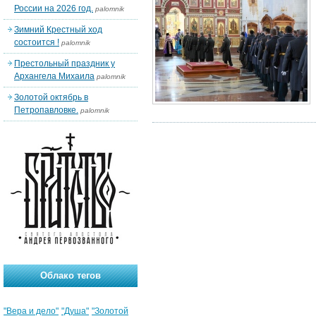
России на 2026 год.
palomnik
Зимний Крестный ход
состоится !
palomnik
Престольный праздник у
Архангела Михаила
palomnik
Золотой октябрь в
Петропавловке.
palomnik
Облако тегов
"Вера и дело"
"Душа"
"Золотой