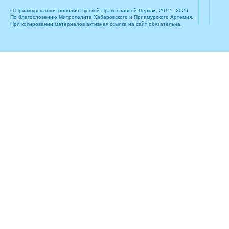
© Приамурская митрополия Русской Православной Церкви, 2012 - 2026
По благословению Митрополита Хабаровского и Приамурского Артемия.
При копировании материалов активная ссылка на сайт обязательна.