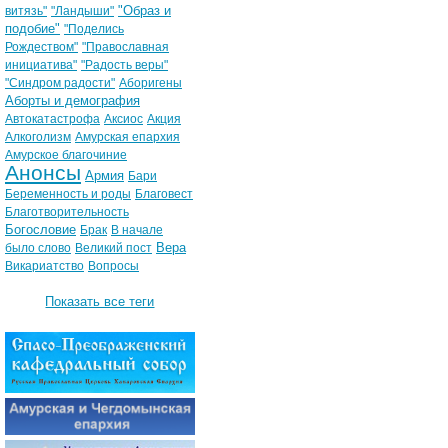
"Образ и
витязь"
"Ландыши"
подобие"
"Поделись
Рождеством"
"Православная
инициатива"
"Радость веры"
"Синдром радости"
Аборигены
Аборты и демография
Автокатастрофа
Аксиос
Акция
Алкоголизм
Амурская епархия
Амурское благочиние
Анонсы
Армия
Бари
Беременность и роды
Благовест
Благотворительность
Богословие
Брак
В начале
Вера
было слово
Великий пост
Викариатство
Вопросы
Показать все теги