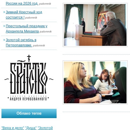
России на 2026 год.
palomnik
Зимний Крестный ход
состоится !
palomnik
Престольный праздник у
Архангела Михаила
palomnik
Золотой октябрь в
Петропавловке.
palomnik
Облако тегов
"Вера и дело"
"Душа"
"Золотой