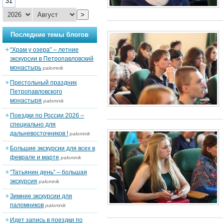
31
>
Последние темы блогов
“Храм у озера” – летние
экскурсии в Петропавловский
монастырь
palomnik
Престольный праздник
Петропавловского
монастыря
palomnik
Поездки по России 2026 –
специально для
дальневосточников !
palomnik
Большие экскурсии для всех в
феврале и марте
palomnik
“Татьянин день” – большая
экскурсия
palomnik
Зимние экскурсии для
паломников
palomnik
Идет запись в поездки по