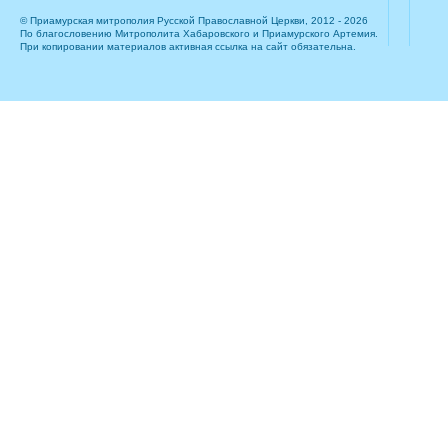
© Приамурская митрополия Русской Православной Церкви, 2012 - 2026
По благословению Митрополита Хабаровского и Приамурского Артемия.
При копировании материалов активная ссылка на сайт обязательна.