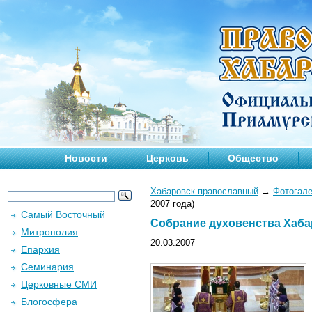
Новости
Церковь
Общество
Хабаровск православный
→
Фотогал
2007 года)
Самый Восточный
Cобрание духовенства Хабар
Митрополия
20.03.2007
Епархия
Семинария
Церковные СМИ
Блогосфера