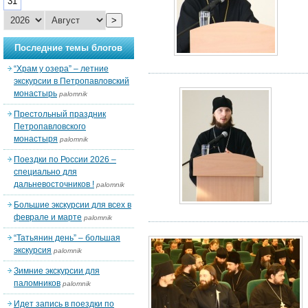
31
>
Последние темы блогов
“Храм у озера” – летние
экскурсии в Петропавловский
монастырь
palomnik
Престольный праздник
Петропавловского
монастыря
palomnik
Поездки по России 2026 –
специально для
дальневосточников !
palomnik
Большие экскурсии для всех в
феврале и марте
palomnik
“Татьянин день” – большая
экскурсия
palomnik
Зимние экскурсии для
паломников
palomnik
Идет запись в поездки по