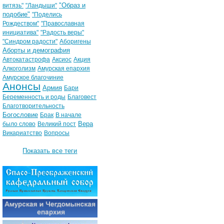
"Образ и
витязь"
"Ландыши"
подобие"
"Поделись
Рождеством"
"Православная
инициатива"
"Радость веры"
"Синдром радости"
Аборигены
Аборты и демография
Автокатастрофа
Аксиос
Акция
Алкоголизм
Амурская епархия
Амурское благочиние
Анонсы
Армия
Бари
Беременность и роды
Благовест
Благотворительность
Богословие
Брак
В начале
Вера
было слово
Великий пост
Викариатство
Вопросы
Показать все теги