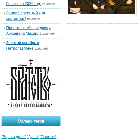
России на 2026 год.
palomnik
Зимний Крестный ход
состоится !
palomnik
Престольный праздник у
Архангела Михаила
palomnik
Золотой октябрь в
Петропавловке.
palomnik
Облако тегов
"Вера и дело"
"Душа"
"Золотой