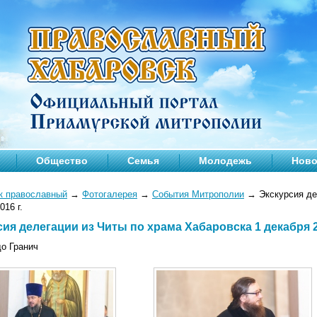
Общество
Семья
Молодежь
Ново
к православный
→
Фотогалерея
→
События Митрополии
→
Экскурсия де
016 г.
ия делегации из Читы по храма Хабаровска 1 декабря 2
до Гранич