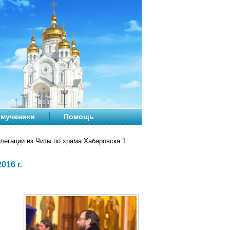
мученики
Помощь
легации из Читы по храма Хабаровска 1
016 г.