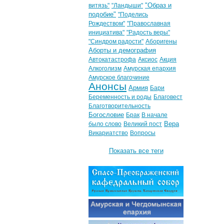
"Образ и
витязь"
"Ландыши"
подобие"
"Поделись
Рождеством"
"Православная
инициатива"
"Радость веры"
"Синдром радости"
Аборигены
Аборты и демография
Автокатастрофа
Аксиос
Акция
Алкоголизм
Амурская епархия
Амурское благочиние
Анонсы
Армия
Бари
Беременность и роды
Благовест
Благотворительность
Богословие
Брак
В начале
Вера
было слово
Великий пост
Викариатство
Вопросы
Показать все теги