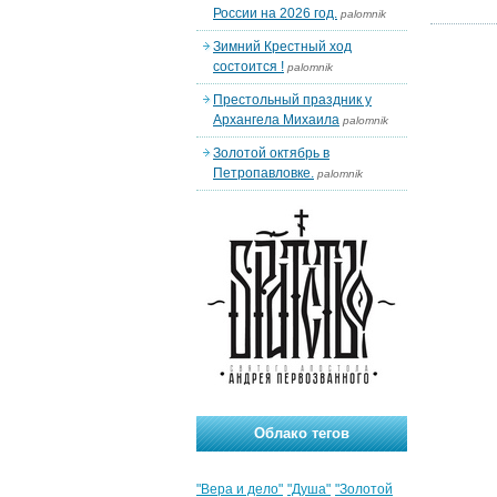
России на 2026 год.
palomnik
Зимний Крестный ход
состоится !
palomnik
Престольный праздник у
Архангела Михаила
palomnik
Золотой октябрь в
Петропавловке.
palomnik
Облако тегов
"Вера и дело"
"Душа"
"Золотой