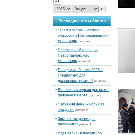
31
>
Последние темы блогов
“Храм у озера” – летние
экскурсии в Петропавловский
монастырь
palomnik
Престольный праздник
Петропавловского
монастыря
palomnik
Поездки по России 2026 –
специально для
дальневосточников !
palomnik
Большие экскурсии для всех в
феврале и марте
palomnik
“Татьянин день” – большая
экскурсия
palomnik
Зимние экскурсии для
паломников
palomnik
Идет запись в поездки по