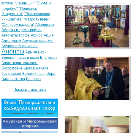
"Образ и
витязь"
"Ландыши"
подобие"
"Поделись
Рождеством"
"Православная
инициатива"
"Радость веры"
"Синдром радости"
Аборигены
Аборты и демография
Автокатастрофа
Аксиос
Акция
Алкоголизм
Амурская епархия
Амурское благочиние
Анонсы
Армия
Бари
Беременность и роды
Благовест
Благотворительность
Богословие
Брак
В начале
Вера
было слово
Великий пост
Викариатство
Вопросы
Показать все теги