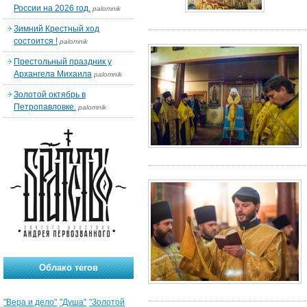
России на 2026 год.
palomnik
Зимний Крестный ход
состоится !
palomnik
Престольный праздник у
Архангела Михаила
palomnik
Золотой октябрь в
Петропавловке.
palomnik
Облако тегов
"Вера и дело"
"Душа"
"Золотой