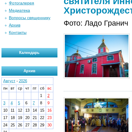
святителя Инн
Фотогалерея
Христорождест
Медиатека
Вопросы священнику
Фото: Ладо Гранич
Архив
Контакты
Календарь
Архив
Август
-
2026
пн
вт
ср
чт
пт
сб
вс
1
2
3
4
5
6
7
8
9
10
11
12
13
14
15
16
17
18
19
20
21
22
23
24
25
26
27
28
29
30