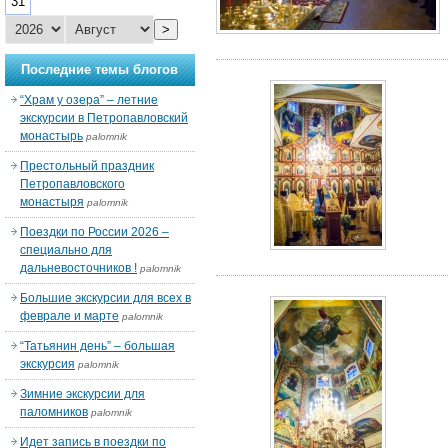
31
>
Последние темы блогов
“Храм у озера” – летние
экскурсии в Петропавловский
монастырь
palomnik
Престольный праздник
Петропавловского
монастыря
palomnik
Поездки по России 2026 –
специально для
дальневосточников !
palomnik
Большие экскурсии для всех в
феврале и марте
palomnik
“Татьянин день” – большая
экскурсия
palomnik
Зимние экскурсии для
паломников
palomnik
Идет запись в поездки по