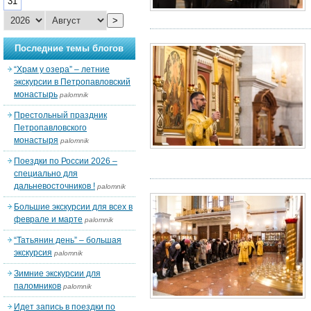
31
>
Последние темы блогов
“Храм у озера” – летние
экскурсии в Петропавловский
монастырь
palomnik
Престольный праздник
Петропавловского
монастыря
palomnik
Поездки по России 2026 –
специально для
дальневосточников !
palomnik
Большие экскурсии для всех в
феврале и марте
palomnik
“Татьянин день” – большая
экскурсия
palomnik
Зимние экскурсии для
паломников
palomnik
Идет запись в поездки по