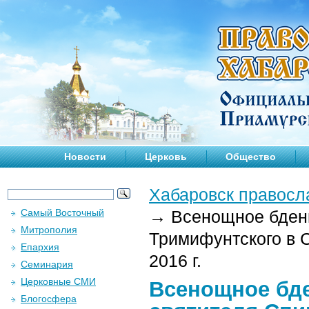
Новости
Церковь
Общество
Хабаровск правосл
Самый Восточный
→
Всенощное бдени
Митрополия
Тримифунтского в 
Епархия
2016 г.
Семинария
Церковные СМИ
Всенощное бде
Блогосфера