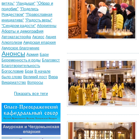
"Образ и
витязь"
"Ландыши"
подобие"
"Поделись
Рождеством"
"Православная
инициатива"
"Радость веры"
"Синдром радости"
Аборигены
Аборты и демография
Автокатастрофа
Аксиос
Акция
Алкоголизм
Амурская епархия
Амурское благочиние
Анонсы
Армия
Бари
Беременность и роды
Благовест
Благотворительность
Богословие
Брак
В начале
Вера
было слово
Великий пост
Викариатство
Вопросы
Показать все теги