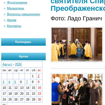
святителя Спи
Фотогалерея
Преображенско
Медиатека
Вопросы священнику
Фото: Ладо Гранич
Архив
Контакты
Календарь
Архив
Август
-
2026
пн
вт
ср
чт
пт
сб
вс
1
2
3
4
5
6
7
8
9
10
11
12
13
14
15
16
17
18
19
20
21
22
23
24
25
26
27
28
29
30