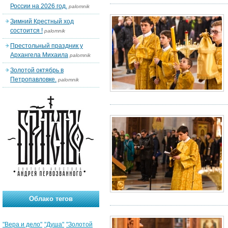
России на 2026 год.
palomnik
Зимний Крестный ход
состоится !
palomnik
Престольный праздник у
Архангела Михаила
palomnik
Золотой октябрь в
Петропавловке.
palomnik
Облако тегов
"Вера и дело"
"Душа"
"Золотой