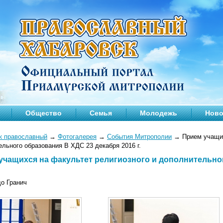
Общество
Семья
Молодежь
Ново
к православный
→
Фотогалерея
→
События Митрополии
→
Прием учащих
льного образования В ХДС 23 декабря 2016 г.
учащихся на факультет религиозного и дополнительно
до Гранич