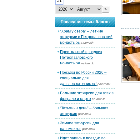
31
>
Последние темы блогов
“Храм у озера” – летние
экскурсии в Петропавловский
монастырь
palomnik
Престольный праздник
Петропавловского
монастыря
palomnik
Поездки по России 2026 –
специально для
дальневосточников !
palomnik
Большие экскурсии для всех в
феврале и марте
palomnik
“Татьянин день” – большая
экскурсия
palomnik
Зимние экскурсии для
паломников
palomnik
Идет запись в поездки по