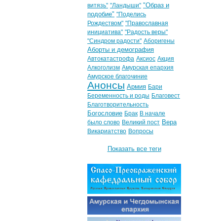
"Образ и
витязь"
"Ландыши"
подобие"
"Поделись
Рождеством"
"Православная
инициатива"
"Радость веры"
"Синдром радости"
Аборигены
Аборты и демография
Автокатастрофа
Аксиос
Акция
Алкоголизм
Амурская епархия
Амурское благочиние
Анонсы
Армия
Бари
Беременность и роды
Благовест
Благотворительность
Богословие
Брак
В начале
Вера
было слово
Великий пост
Викариатство
Вопросы
Показать все теги