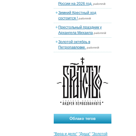
России на 2026 год.
palomnik
Зимний Крестный ход
состоится !
palomnik
Престольный праздник у
Архангела Михаила
palomnik
Золотой октябрь в
Петропавловке.
palomnik
Облако тегов
"Вера и дело"
"Душа"
"Золотой