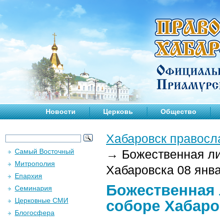
Новости
Церковь
Общество
Хабаровск правосл
Самый Восточный
→
Божественная ли
Митрополия
Хабаровска 08 янва
Епархия
Божественная 
Семинария
Церковные СМИ
соборе Хабаров
Блогосфера