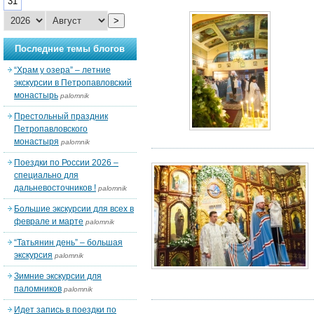
31
>
Последние темы блогов
“Храм у озера” – летние
экскурсии в Петропавловский
монастырь
palomnik
Престольный праздник
Петропавловского
монастыря
palomnik
Поездки по России 2026 –
специально для
дальневосточников !
palomnik
Большие экскурсии для всех в
феврале и марте
palomnik
“Татьянин день” – большая
экскурсия
palomnik
Зимние экскурсии для
паломников
palomnik
Идет запись в поездки по