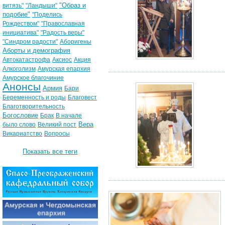
"Образ и
витязь"
"Ландыши"
подобие"
"Поделись
Рождеством"
"Православная
инициатива"
"Радость веры"
"Синдром радости"
Аборигены
Аборты и демография
Автокатастрофа
Аксиос
Акция
Алкоголизм
Амурская епархия
Амурское благочиние
Анонсы
Армия
Бари
Беременность и роды
Благовест
Благотворительность
Богословие
Брак
В начале
Вера
было слово
Великий пост
Викариатство
Вопросы
Показать все теги