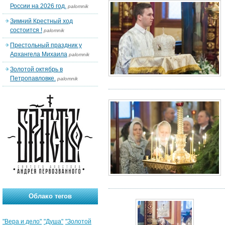
России на 2026 год.
palomnik
Зимний Крестный ход
состоится !
palomnik
Престольный праздник у
Архангела Михаила
palomnik
Золотой октябрь в
Петропавловке.
palomnik
Облако тегов
"Вера и дело"
"Душа"
"Золотой