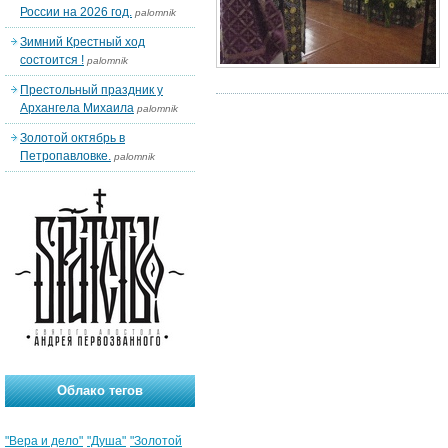
России на 2026 год.
palomnik
Зимний Крестный ход
состоится !
palomnik
Престольный праздник у
Архангела Михаила
palomnik
Золотой октябрь в
Петропавловке.
palomnik
Облако тегов
"Вера и дело"
"Душа"
"Золотой