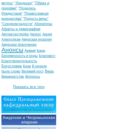
"Образ и
витязь"
"Ландыши"
подобие"
"Поделись
Рождеством"
"Православная
инициатива"
"Радость веры"
"Синдром радости"
Аборигены
Аборты и демография
Автокатастрофа
Аксиос
Акция
Алкоголизм
Амурская епархия
Амурское благочиние
Анонсы
Армия
Бари
Беременность и роды
Благовест
Благотворительность
Богословие
Брак
В начале
Вера
было слово
Великий пост
Викариатство
Вопросы
Показать все теги