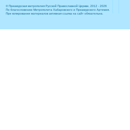
© Приамурская митрополия Русской Православной Церкви, 2012 - 2026
По благословению Митрополита Хабаровского и Приамурского Артемия.
При копировании материалов активная ссылка на сайт обязательна.