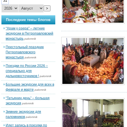
31
>
Последние темы блогов
“Храм у озера” – летние
экскурсии в Петропавловский
монастырь
palomnik
Престольный праздник
Петропавловского
монастыря
palomnik
Поездки по России 2026 –
специально для
дальневосточников !
palomnik
Большие экскурсии для всех в
феврале и марте
palomnik
“Татьянин день” – большая
экскурсия
palomnik
Зимние экскурсии для
паломников
palomnik
Идет запись в поездки по