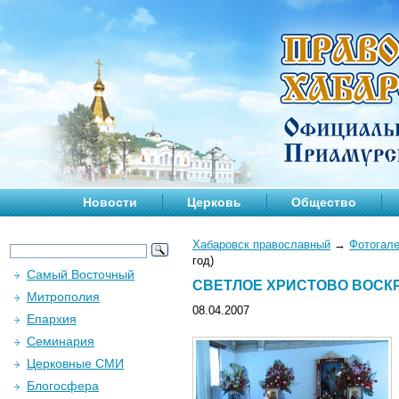
Новости
Церковь
Общество
Хабаровск православный
→
Фотогал
год)
Самый Восточный
СВЕТЛОЕ ХРИСТОВО ВОСКРЕ
Митрополия
08.04.2007
Епархия
Семинария
Церковные СМИ
Блогосфера