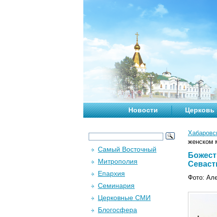
Новости
Церковь
Хабаровс
женском м
Самый Восточный
Божест
Митрополия
Севаст
Епархия
Фото: Ал
Семинария
Церковные СМИ
Блогосфера