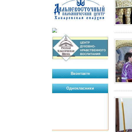
Вконтакте
Однокласники