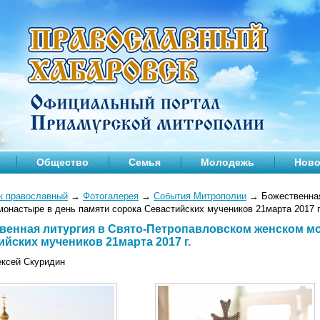
Общество
Семья
Молодежь
Ново
к православный
→
Фотогалерея
→
События Митрополии
→
Божественная
онастыре в день памяти сорока Севастийских мучеников 21марта 2017 г
венная литургия в Свято-Петропавловском женском мо
ийских мучеников 21марта 2017 г.
ексей Скуридин