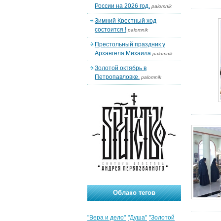
России на 2026 год.
palomnik
Зимний Крестный ход
состоится !
palomnik
Престольный праздник у
Архангела Михаила
palomnik
Золотой октябрь в
Петропавловке.
palomnik
Облако тегов
"Вера и дело"
"Душа"
"Золотой