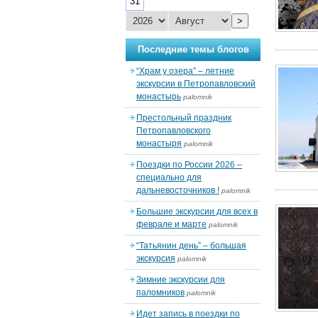
31
>
Последние темы блогов
“Храм у озера” – летние
экскурсии в Петропавловский
монастырь
palomnik
Престольный праздник
Петропавловского
монастыря
palomnik
Поездки по России 2026 –
специально для
дальневосточников !
palomnik
Большие экскурсии для всех в
феврале и марте
palomnik
“Татьянин день” – большая
экскурсия
palomnik
Зимние экскурсии для
паломников
palomnik
Идет запись в поездки по