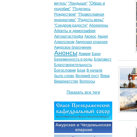
"Образ и
витязь"
"Ландыши"
подобие"
"Поделись
Рождеством"
"Православная
инициатива"
"Радость веры"
"Синдром радости"
Аборигены
Аборты и демография
Автокатастрофа
Аксиос
Акция
Алкоголизм
Амурская епархия
Амурское благочиние
Анонсы
Армия
Бари
Беременность и роды
Благовест
Благотворительность
Богословие
Брак
В начале
Вера
было слово
Великий пост
Викариатство
Вопросы
Показать все теги