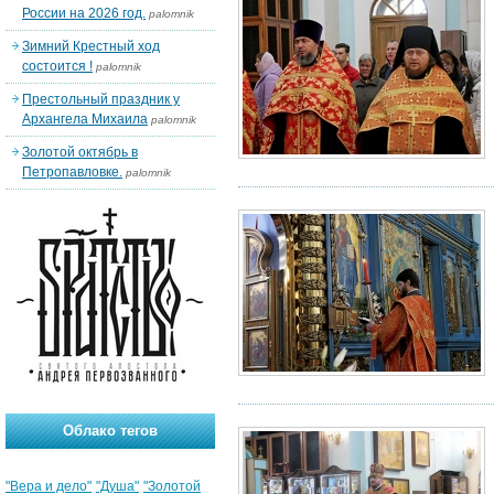
России на 2026 год.
palomnik
Зимний Крестный ход
состоится !
palomnik
Престольный праздник у
Архангела Михаила
palomnik
Золотой октябрь в
Петропавловке.
palomnik
Облако тегов
"Вера и дело"
"Душа"
"Золотой