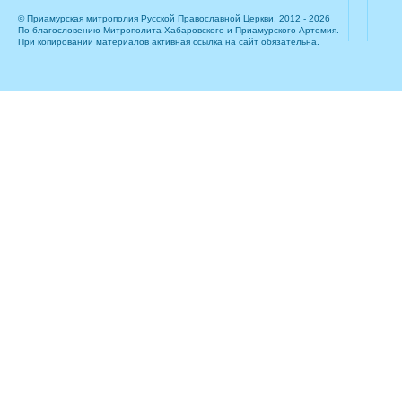
© Приамурская митрополия Русской Православной Церкви, 2012 - 2026
По благословению Митрополита Хабаровского и Приамурского Артемия.
При копировании материалов активная ссылка на сайт обязательна.