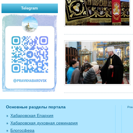
Telegram
Основные разделы портала
Pra
Хабаровская Епархия
Хабаровская духовная семинария
Блогосфера