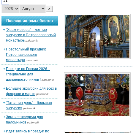
31
>
Последние темы блогов
“Храм у озера” – летние
экскурсии в Петропавловский
монастырь
palomnik
Престольный праздник
Петропавловского
монастыря
palomnik
Поездки по России 2026 –
специально для
дальневосточников !
palomnik
Большие экскурсии для всех в
феврале и марте
palomnik
“Татьянин день” – большая
экскурсия
palomnik
Зимние экскурсии для
паломников
palomnik
Идет запись в поездки по