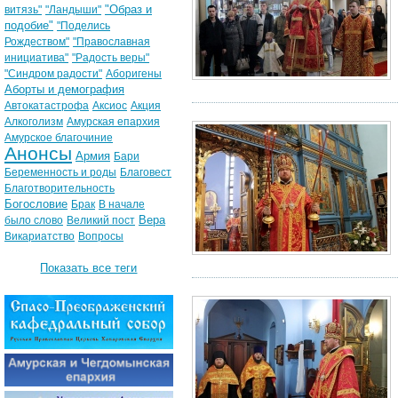
"Образ и
витязь"
"Ландыши"
подобие"
"Поделись
Рождеством"
"Православная
инициатива"
"Радость веры"
"Синдром радости"
Аборигены
Аборты и демография
Автокатастрофа
Аксиос
Акция
Алкоголизм
Амурская епархия
Амурское благочиние
Анонсы
Армия
Бари
Беременность и роды
Благовест
Благотворительность
Богословие
Брак
В начале
Вера
было слово
Великий пост
Викариатство
Вопросы
Показать все теги