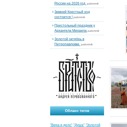
России на 2026 год.
palomnik
Зимний Крестный ход
состоится !
palomnik
Престольный праздник у
Архангела Михаила
palomnik
Золотой октябрь в
Петропавловке.
palomnik
Облако тегов
"Вера и дело"
"Душа"
"Золотой