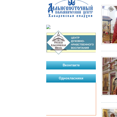
Вконтакте
Однокласники