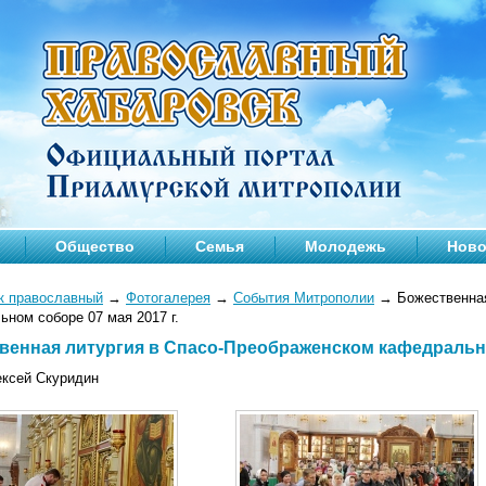
Общество
Семья
Молодежь
Ново
к православный
→
Фотогалерея
→
События Митрополии
→
Божественная
ном соборе 07 мая 2017 г.
венная литургия в Спасо-Преображенском кафедральном
ексей Скуридин