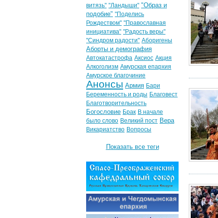
"Образ и
витязь"
"Ландыши"
подобие"
"Поделись
Рождеством"
"Православная
инициатива"
"Радость веры"
"Синдром радости"
Аборигены
Аборты и демография
Автокатастрофа
Аксиос
Акция
Алкоголизм
Амурская епархия
Амурское благочиние
Анонсы
Армия
Бари
Беременность и роды
Благовест
Благотворительность
Богословие
Брак
В начале
Вера
было слово
Великий пост
Викариатство
Вопросы
Показать все теги