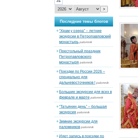
31
>
Последние темы блогов
“Храм у озера” – летние
экскурсии в Петропавловский
монастырь
palomnik
Престольный праздник
Петропавловского
монастыря
palomnik
Поездки по России 2026 –
специально для
дальневосточников !
palomnik
Большие экскурсии для всех в
феврале и марте
palomnik
“Татьянин день” – большая
экскурсия
palomnik
Зимние экскурсии для
паломников
palomnik
Идет запись в поездки по