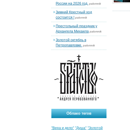
России на 2026 год.
palomnik
Зимний Крестный ход
состоится !
palomnik
Престольный праздник у
Архангела Михаила
palomnik
Золотой октябрь в
Петропавловке.
palomnik
Облако тегов
"Вера и дело"
"Душа"
"Золотой