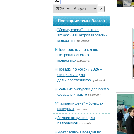
31
>
Последние темы блогов
“Храм у озера” – летние
экскурсии в Петропавловский
монастырь
palomnik
Престольный праздник
Петропавловского
монастыря
palomnik
Поездки по России 2026 –
специально для
дальневосточников !
palomnik
Большие экскурсии для всех в
феврале и марте
palomnik
“Татьянин день” – большая
экскурсия
palomnik
Зимние экскурсии для
паломников
palomnik
Идет запись в поездки по