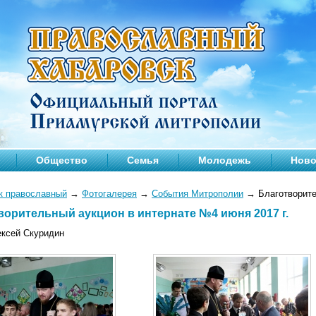
Общество
Семья
Молодежь
Ново
к православный
→
Фотогалерея
→
События Митрополии
→
Благотворите
ворительный аукцион в интернате №4 июня 2017 г.
ексей Скуридин