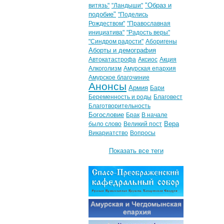
"Образ и
витязь"
"Ландыши"
подобие"
"Поделись
Рождеством"
"Православная
инициатива"
"Радость веры"
"Синдром радости"
Аборигены
Аборты и демография
Автокатастрофа
Аксиос
Акция
Алкоголизм
Амурская епархия
Амурское благочиние
Анонсы
Армия
Бари
Беременность и роды
Благовест
Благотворительность
Богословие
Брак
В начале
Вера
было слово
Великий пост
Викариатство
Вопросы
Показать все теги