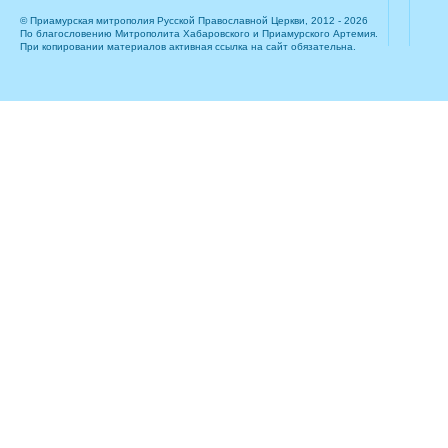
© Приамурская митрополия Русской Православной Церкви, 2012 - 2026
По благословению Митрополита Хабаровского и Приамурского Артемия.
При копировании материалов активная ссылка на сайт обязательна.