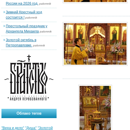
России на 2026 год.
palomnik
Зимний Крестный ход
состоится !
palomnik
Престольный праздник у
Архангела Михаила
palomnik
Золотой октябрь в
Петропавловке.
palomnik
Облако тегов
"Вера и дело"
"Душа"
"Золотой