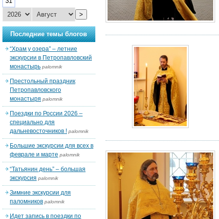
31
>
Последние темы блогов
“Храм у озера” – летние
экскурсии в Петропавловский
монастырь
palomnik
Престольный праздник
Петропавловского
монастыря
palomnik
Поездки по России 2026 –
специально для
дальневосточников !
palomnik
Большие экскурсии для всех в
феврале и марте
palomnik
“Татьянин день” – большая
экскурсия
palomnik
Зимние экскурсии для
паломников
palomnik
Идет запись в поездки по