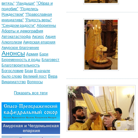
"Образ и
витязь"
"Ландыши"
подобие"
"Поделись
Рождеством"
"Православная
инициатива"
"Радость веры"
"Синдром радости"
Аборигены
Аборты и демография
Автокатастрофа
Аксиос
Акция
Алкоголизм
Амурская епархия
Амурское благочиние
Анонсы
Армия
Бари
Беременность и роды
Благовест
Благотворительность
Богословие
Брак
В начале
Вера
было слово
Великий пост
Викариатство
Вопросы
Показать все теги