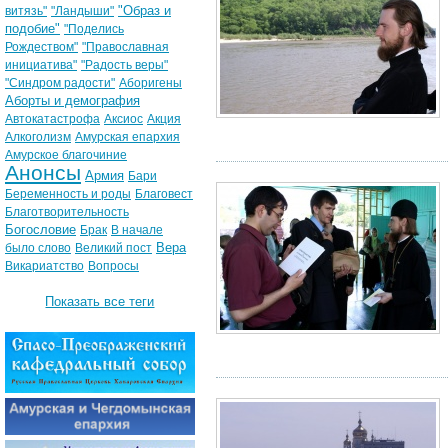
"Образ и
витязь"
"Ландыши"
подобие"
"Поделись
Рождеством"
"Православная
инициатива"
"Радость веры"
"Синдром радости"
Аборигены
Аборты и демография
Автокатастрофа
Аксиос
Акция
Алкоголизм
Амурская епархия
Амурское благочиние
Анонсы
Армия
Бари
Беременность и роды
Благовест
Благотворительность
Богословие
Брак
В начале
Вера
было слово
Великий пост
Викариатство
Вопросы
Показать все теги