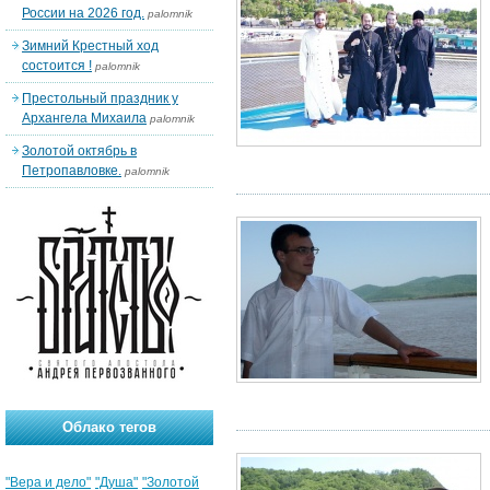
России на 2026 год.
palomnik
Зимний Крестный ход
состоится !
palomnik
Престольный праздник у
Архангела Михаила
palomnik
Золотой октябрь в
Петропавловке.
palomnik
Облако тегов
"Вера и дело"
"Душа"
"Золотой