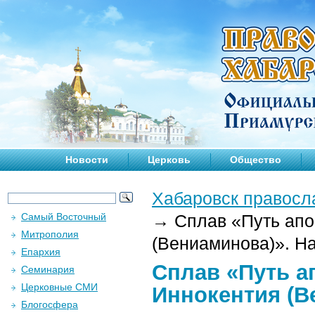
Новости
Церковь
Общество
Хабаровск правосл
Самый Восточный
→
Cплав «Путь апо
Митрополия
(Вениаминова)». Н
Епархия
Cплав «Путь а
Семинария
Церковные СМИ
Иннокентия (В
Блогосфера