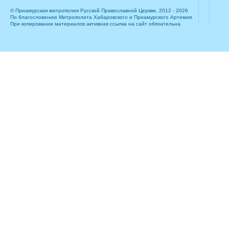
© Приамурская митрополия Русской Православной Церкви, 2012 - 2026
По благословению Митрополита Хабаровского и Приамурского Артемия.
При копировании материалов активная ссылка на сайт обязательна.