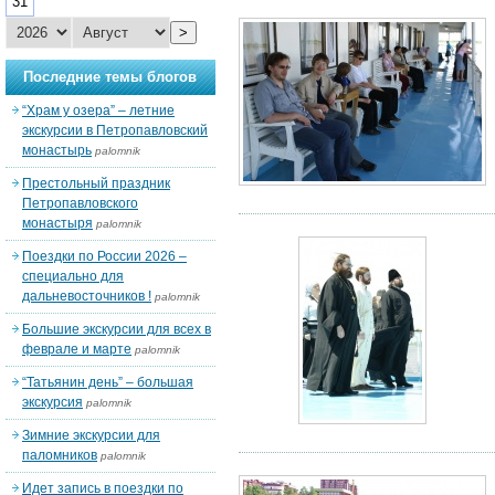
31
>
Последние темы блогов
“Храм у озера” – летние
экскурсии в Петропавловский
монастырь
palomnik
Престольный праздник
Петропавловского
монастыря
palomnik
Поездки по России 2026 –
специально для
дальневосточников !
palomnik
Большие экскурсии для всех в
феврале и марте
palomnik
“Татьянин день” – большая
экскурсия
palomnik
Зимние экскурсии для
паломников
palomnik
Идет запись в поездки по