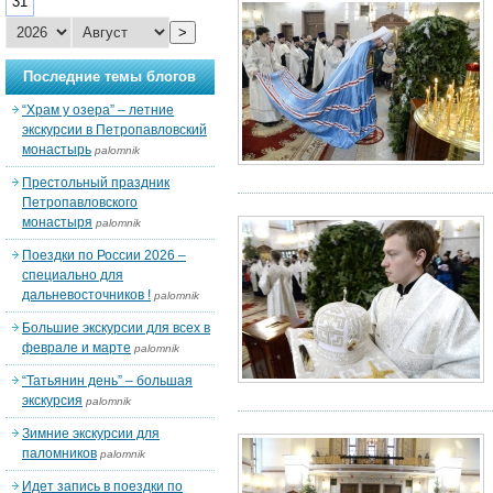
31
>
Последние темы блогов
“Храм у озера” – летние
экскурсии в Петропавловский
монастырь
palomnik
Престольный праздник
Петропавловского
монастыря
palomnik
Поездки по России 2026 –
специально для
дальневосточников !
palomnik
Большие экскурсии для всех в
феврале и марте
palomnik
“Татьянин день” – большая
экскурсия
palomnik
Зимние экскурсии для
паломников
palomnik
Идет запись в поездки по