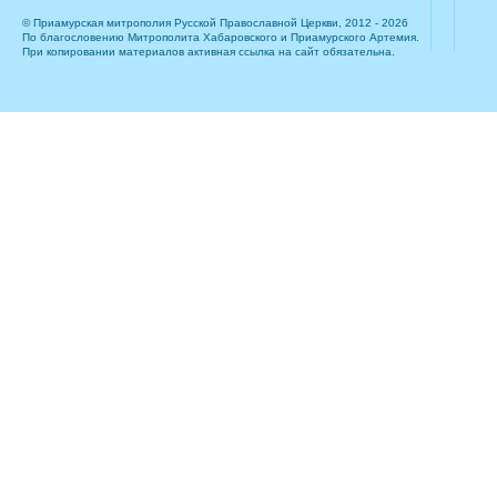
© Приамурская митрополия Русской Православной Церкви, 2012 - 2026
По благословению Митрополита Хабаровского и Приамурского Артемия.
При копировании материалов активная ссылка на сайт обязательна.