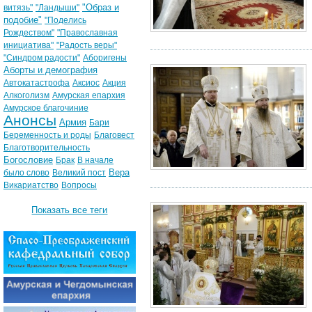
"Образ и
витязь"
"Ландыши"
подобие"
"Поделись
Рождеством"
"Православная
инициатива"
"Радость веры"
"Синдром радости"
Аборигены
Аборты и демография
Автокатастрофа
Аксиос
Акция
Алкоголизм
Амурская епархия
Амурское благочиние
Анонсы
Армия
Бари
Беременность и роды
Благовест
Благотворительность
Богословие
Брак
В начале
Вера
было слово
Великий пост
Викариатство
Вопросы
Показать все теги