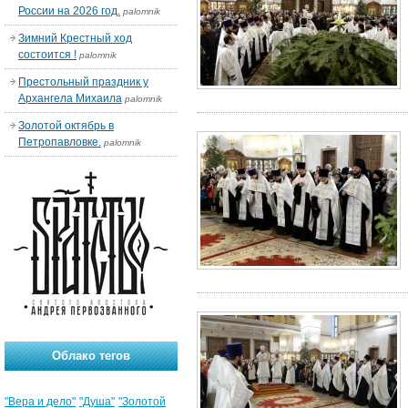
России на 2026 год.
palomnik
Зимний Крестный ход
состоится !
palomnik
Престольный праздник у
Архангела Михаила
palomnik
Золотой октябрь в
Петропавловке.
palomnik
Облако тегов
"Вера и дело"
"Душа"
"Золотой