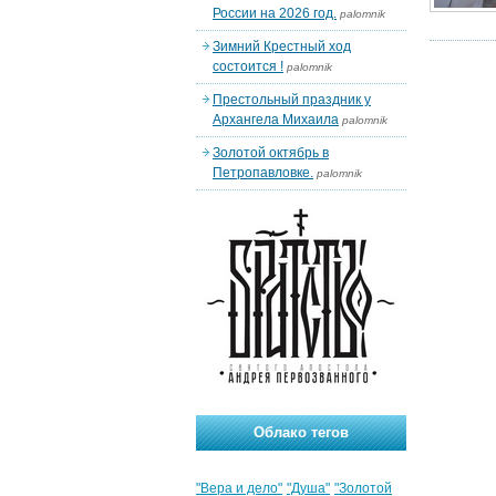
России на 2026 год.
palomnik
Зимний Крестный ход
состоится !
palomnik
Престольный праздник у
Архангела Михаила
palomnik
Золотой октябрь в
Петропавловке.
palomnik
Облако тегов
"Вера и дело"
"Душа"
"Золотой