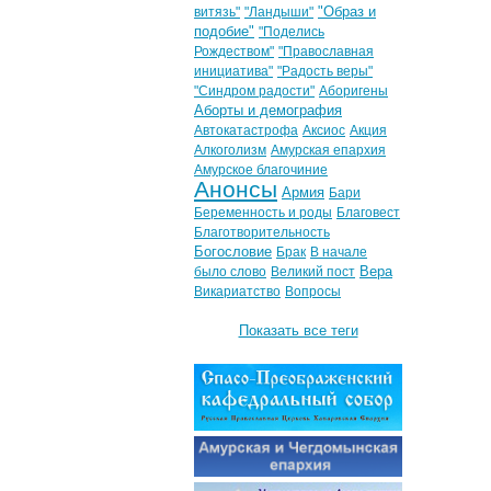
"Образ и
витязь"
"Ландыши"
подобие"
"Поделись
Рождеством"
"Православная
инициатива"
"Радость веры"
"Синдром радости"
Аборигены
Аборты и демография
Автокатастрофа
Аксиос
Акция
Алкоголизм
Амурская епархия
Амурское благочиние
Анонсы
Армия
Бари
Беременность и роды
Благовест
Благотворительность
Богословие
Брак
В начале
Вера
было слово
Великий пост
Викариатство
Вопросы
Показать все теги