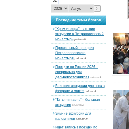
31
>
Последние темы блогов
“Храм у озера” – летние
экскурсии в Петропавловский
монастырь
palomnik
Престольный праздник
Петропавловского
монастыря
palomnik
Поездки по России 2026 –
специально для
дальневосточников !
palomnik
Большие экскурсии для всех в
феврале и марте
palomnik
“Татьянин день” – большая
экскурсия
palomnik
Зимние экскурсии для
паломников
palomnik
Идет запись в поездки по