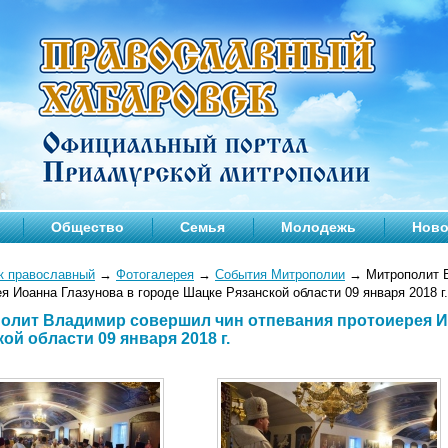
Общество
Семья
Молодежь
Ново
к православный
→
Фотогалерея
→
События Митрополии
→
Митрополит В
я Иоанна Глазунова в городе Шацке Рязанской области 09 января 2018 г.
олит Владимир совершил чин отпевания протоиерея И
ой области 09 января 2018 г.