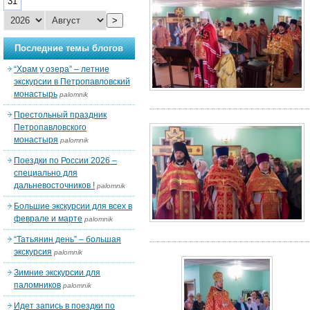
31
>
Последние темы блогов
“Храм у озера” – летние
экскурсии в Петропавловский
монастырь
palomnik
Престольный праздник
Петропавловского
монастыря
palomnik
Поездки по России 2026 –
специально для
дальневосточников !
palomnik
Большие экскурсии для всех в
феврале и марте
palomnik
“Татьянин день” – большая
экскурсия
palomnik
Зимние экскурсии для
паломников
palomnik
Идет запись в поездки по