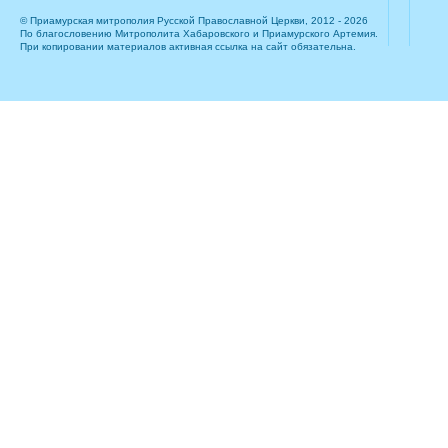
© Приамурская митрополия Русской Православной Церкви, 2012 - 2026
По благословению Митрополита Хабаровского и Приамурского Артемия.
При копировании материалов активная ссылка на сайт обязательна.