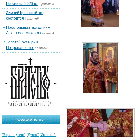
России на 2026 год.
palomnik
Зимний Крестный ход
состоится !
palomnik
Престольный праздник у
Архангела Михаила
palomnik
Золотой октябрь в
Петропавловке.
palomnik
Облако тегов
"Вера и дело"
"Душа"
"Золотой