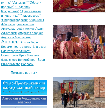
"Образ и
витязь"
"Ландыши"
подобие"
"Поделись
Рождеством"
"Православная
инициатива"
"Радость веры"
"Синдром радости"
Аборигены
Аборты и демография
Автокатастрофа
Аксиос
Акция
Алкоголизм
Амурская епархия
Амурское благочиние
Анонсы
Армия
Бари
Беременность и роды
Благовест
Благотворительность
Богословие
Брак
В начале
Вера
было слово
Великий пост
Викариатство
Вопросы
Показать все теги