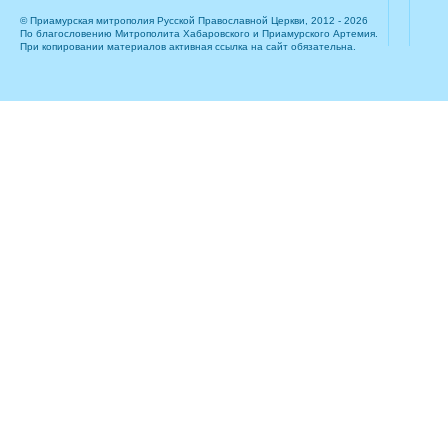
© Приамурская митрополия Русской Православной Церкви, 2012 - 2026
По благословению Митрополита Хабаровского и Приамурского Артемия.
При копировании материалов активная ссылка на сайт обязательна.