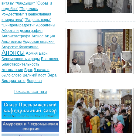
"Образ и
витязь"
"Ландыши"
подобие"
"Поделись
Рождеством"
"Православная
инициатива"
"Радость веры"
"Синдром радости"
Аборигены
Аборты и демография
Автокатастрофа
Аксиос
Акция
Алкоголизм
Амурская епархия
Амурское благочиние
Анонсы
Армия
Бари
Беременность и роды
Благовест
Благотворительность
Богословие
Брак
В начале
Вера
было слово
Великий пост
Викариатство
Вопросы
Показать все теги