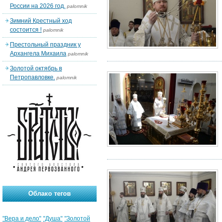
России на 2026 год.
palomnik
Зимний Крестный ход
состоится !
palomnik
Престольный праздник у
Архангела Михаила
palomnik
Золотой октябрь в
Петропавловке.
palomnik
Облако тегов
"Вера и дело"
"Душа"
"Золотой