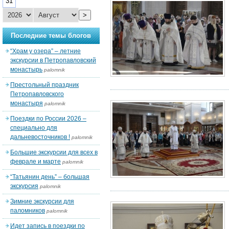
31
>
Последние темы блогов
“Храм у озера” – летние
экскурсии в Петропавловский
монастырь
palomnik
Престольный праздник
Петропавловского
монастыря
palomnik
Поездки по России 2026 –
специально для
дальневосточников !
palomnik
Большие экскурсии для всех в
феврале и марте
palomnik
“Татьянин день” – большая
экскурсия
palomnik
Зимние экскурсии для
паломников
palomnik
Идет запись в поездки по