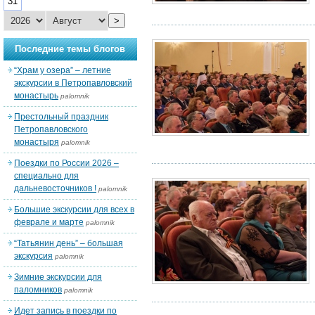
31
>
Последние темы блогов
“Храм у озера” – летние
экскурсии в Петропавловский
монастырь
palomnik
Престольный праздник
Петропавловского
монастыря
palomnik
Поездки по России 2026 –
специально для
дальневосточников !
palomnik
Большие экскурсии для всех в
феврале и марте
palomnik
“Татьянин день” – большая
экскурсия
palomnik
Зимние экскурсии для
паломников
palomnik
Идет запись в поездки по