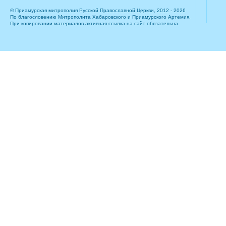
© Приамурская митрополия Русской Православной Церкви, 2012 - 2026
По благословению Митрополита Хабаровского и Приамурского Артемия.
При копировании материалов активная ссылка на сайт обязательна.