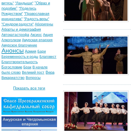
"Образ и
витязь"
"Ландыши"
подобие"
"Поделись
Рождеством"
"Православная
инициатива"
"Радость веры"
"Синдром радости"
Аборигены
Аборты и демография
Автокатастрофа
Аксиос
Акция
Алкоголизм
Амурская епархия
Амурское благочиние
Анонсы
Армия
Бари
Беременность и роды
Благовест
Благотворительность
Богословие
Брак
В начале
Вера
было слово
Великий пост
Викариатство
Вопросы
Показать все теги