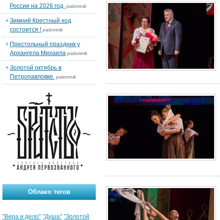
России на 2026 год.
palomnik
Зимний Крестный ход
состоится !
palomnik
Престольный праздник у
Архангела Михаила
palomnik
Золотой октябрь в
Петропавловке.
palomnik
Облако тегов
"Вера и дело"
"Душа"
"Золотой