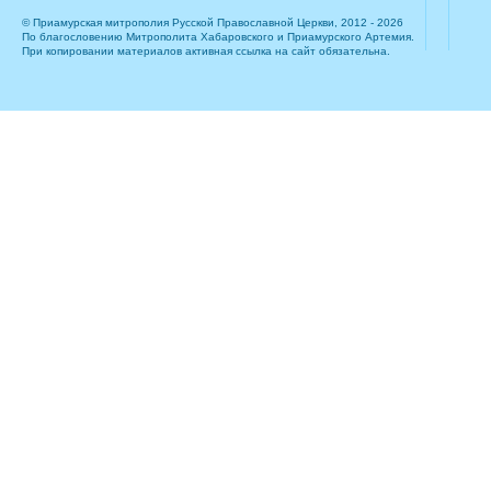
© Приамурская митрополия Русской Православной Церкви, 2012 - 2026
По благословению Митрополита Хабаровского и Приамурского Артемия.
При копировании материалов активная ссылка на сайт обязательна.