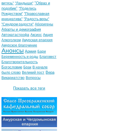
"Образ и
витязь"
"Ландыши"
подобие"
"Поделись
Рождеством"
"Православная
инициатива"
"Радость веры"
"Синдром радости"
Аборигены
Аборты и демография
Автокатастрофа
Аксиос
Акция
Алкоголизм
Амурская епархия
Амурское благочиние
Анонсы
Армия
Бари
Беременность и роды
Благовест
Благотворительность
Богословие
Брак
В начале
Вера
было слово
Великий пост
Викариатство
Вопросы
Показать все теги