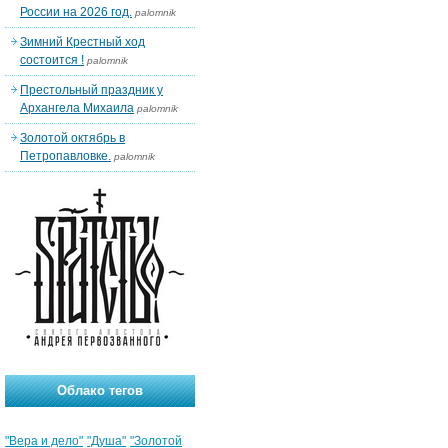
России на 2026 год.
palomnik
Зимний Крестный ход
состоится !
palomnik
Престольный праздник у
Архангела Михаила
palomnik
Золотой октябрь в
Петропавловке.
palomnik
Облако тегов
"Вера и дело"
"Душа"
"Золотой