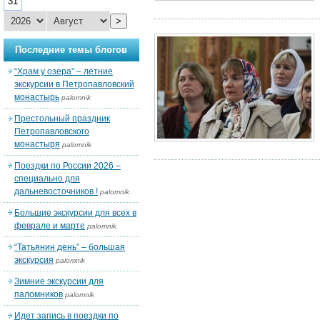
31
>
Последние темы блогов
“Храм у озера” – летние
экскурсии в Петропавловский
монастырь
palomnik
Престольный праздник
Петропавловского
монастыря
palomnik
Поездки по России 2026 –
специально для
дальневосточников !
palomnik
Большие экскурсии для всех в
феврале и марте
palomnik
“Татьянин день” – большая
экскурсия
palomnik
Зимние экскурсии для
паломников
palomnik
Идет запись в поездки по