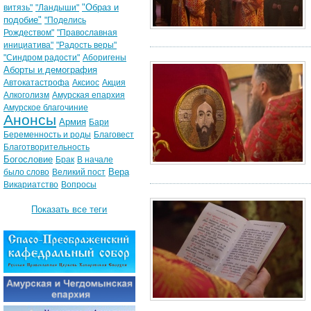
"Образ и
витязь"
"Ландыши"
подобие"
"Поделись
Рождеством"
"Православная
инициатива"
"Радость веры"
"Синдром радости"
Аборигены
Аборты и демография
Автокатастрофа
Аксиос
Акция
Алкоголизм
Амурская епархия
Амурское благочиние
Анонсы
Армия
Бари
Беременность и роды
Благовест
Благотворительность
Богословие
Брак
В начале
Вера
было слово
Великий пост
Викариатство
Вопросы
Показать все теги