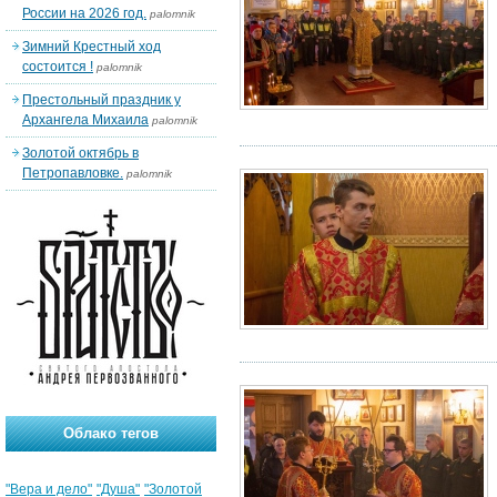
России на 2026 год.
palomnik
Зимний Крестный ход
состоится !
palomnik
Престольный праздник у
Архангела Михаила
palomnik
Золотой октябрь в
Петропавловке.
palomnik
Облако тегов
"Вера и дело"
"Душа"
"Золотой