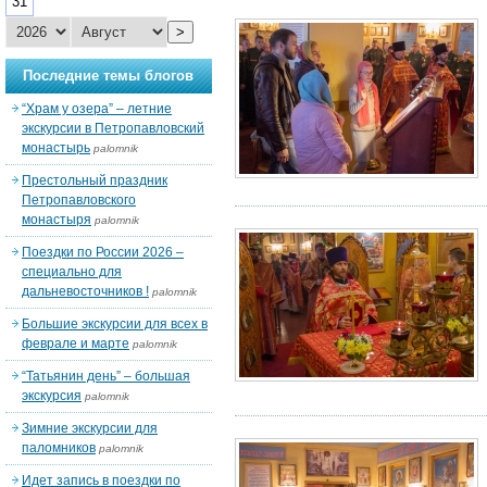
31
>
Последние темы блогов
“Храм у озера” – летние
экскурсии в Петропавловский
монастырь
palomnik
Престольный праздник
Петропавловского
монастыря
palomnik
Поездки по России 2026 –
специально для
дальневосточников !
palomnik
Большие экскурсии для всех в
феврале и марте
palomnik
“Татьянин день” – большая
экскурсия
palomnik
Зимние экскурсии для
паломников
palomnik
Идет запись в поездки по