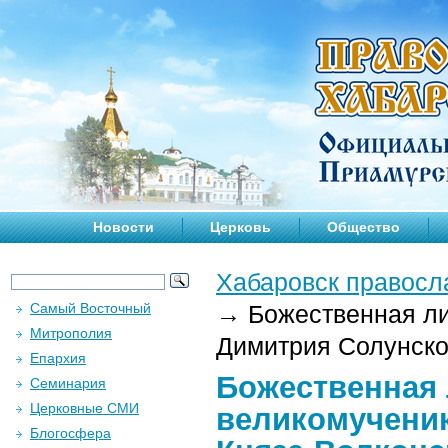
Новости
Церковь
Общество
Хабаровск правосл
Самый Восточный
→
Божественная ли
Митрополия
Димитрия Солунског
Епархия
Божественная 
Семинария
Церковные СМИ
великомученик
Блогосфера