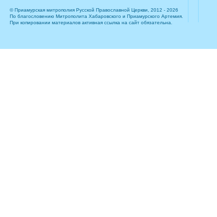
© Приамурская митрополия Русской Православной Церкви, 2012 - 2026
По благословению Митрополита Хабаровского и Приамурского Артемия.
При копировании материалов активная ссылка на сайт обязательна.