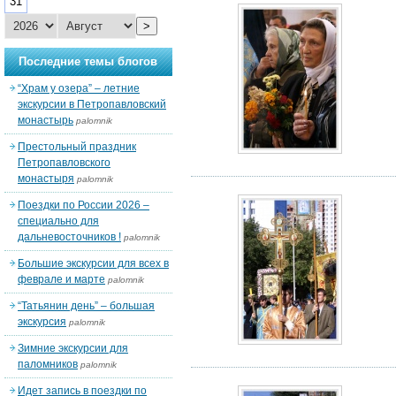
31
>
Последние темы блогов
“Храм у озера” – летние
экскурсии в Петропавловский
монастырь
palomnik
Престольный праздник
Петропавловского
монастыря
palomnik
Поездки по России 2026 –
специально для
дальневосточников !
palomnik
Большие экскурсии для всех в
феврале и марте
palomnik
“Татьянин день” – большая
экскурсия
palomnik
Зимние экскурсии для
паломников
palomnik
Идет запись в поездки по