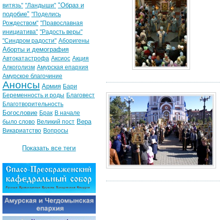
"Образ и
витязь"
"Ландыши"
подобие"
"Поделись
Рождеством"
"Православная
инициатива"
"Радость веры"
"Синдром радости"
Аборигены
Аборты и демография
Автокатастрофа
Аксиос
Акция
Алкоголизм
Амурская епархия
Амурское благочиние
Анонсы
Армия
Бари
Беременность и роды
Благовест
Благотворительность
Богословие
Брак
В начале
Вера
было слово
Великий пост
Викариатство
Вопросы
Показать все теги