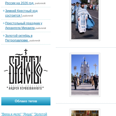
России на 2026 год.
palomnik
Зимний Крестный ход
состоится !
palomnik
Престольный праздник у
Архангела Михаила
palomnik
Золотой октябрь в
Петропавловке.
palomnik
Облако тегов
"Вера и дело"
"Душа"
"Золотой