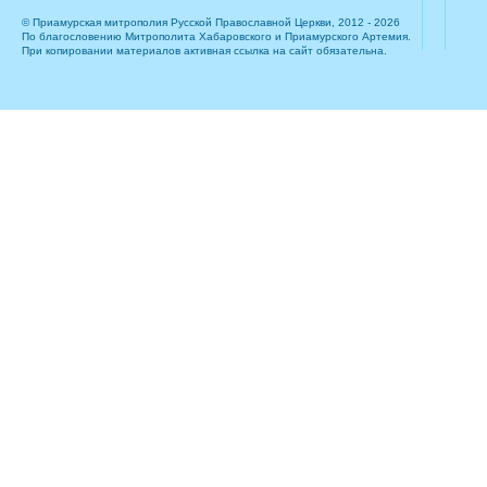
© Приамурская митрополия Русской Православной Церкви, 2012 - 2026
По благословению Митрополита Хабаровского и Приамурского Артемия.
При копировании материалов активная ссылка на сайт обязательна.