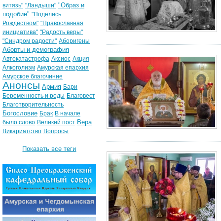
"Образ и
витязь"
"Ландыши"
подобие"
"Поделись
Рождеством"
"Православная
инициатива"
"Радость веры"
"Синдром радости"
Аборигены
Аборты и демография
Автокатастрофа
Аксиос
Акция
Алкоголизм
Амурская епархия
Амурское благочиние
Анонсы
Армия
Бари
Беременность и роды
Благовест
Благотворительность
Богословие
Брак
В начале
Вера
было слово
Великий пост
Викариатство
Вопросы
Показать все теги