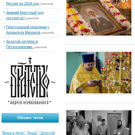
России на 2026 год.
palomnik
Зимний Крестный ход
состоится !
palomnik
Престольный праздник у
Архангела Михаила
palomnik
Золотой октябрь в
Петропавловке.
palomnik
Облако тегов
"Вера и дело"
"Душа"
"Золотой