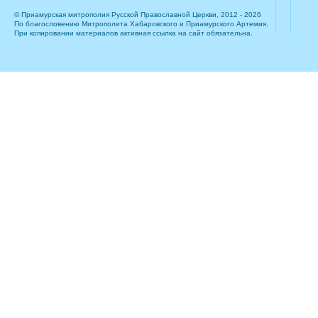
© Приамурская митрополия Русской Православной Церкви, 2012 - 2026
По благословению Митрополита Хабаровского и Приамурского Артемия.
При копировании материалов активная ссылка на сайт обязательна.