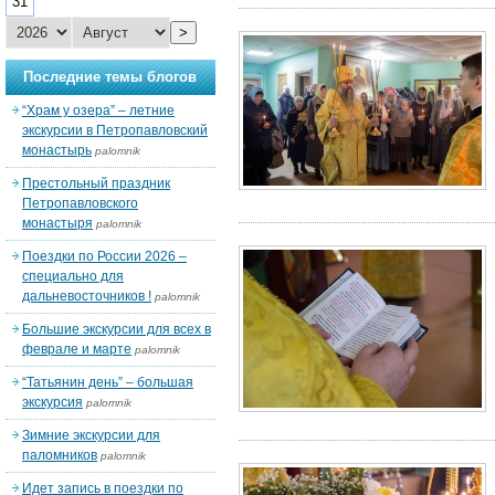
31
>
Последние темы блогов
“Храм у озера” – летние
экскурсии в Петропавловский
монастырь
palomnik
Престольный праздник
Петропавловского
монастыря
palomnik
Поездки по России 2026 –
специально для
дальневосточников !
palomnik
Большие экскурсии для всех в
феврале и марте
palomnik
“Татьянин день” – большая
экскурсия
palomnik
Зимние экскурсии для
паломников
palomnik
Идет запись в поездки по