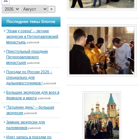
31
>
Последние темы блогов
“Храм у озера” – летние
экскурсии в Петропавловский
монастырь
palomnik
Престольный праздник
Петропавловского
монастыря
palomnik
Поездки по России 2026 –
специально для
дальневосточников !
palomnik
Большие экскурсии для всех в
феврале и марте
palomnik
“Татьянин день” – большая
экскурсия
palomnik
Зимние экскурсии для
паломников
palomnik
Идет запись в поездки по