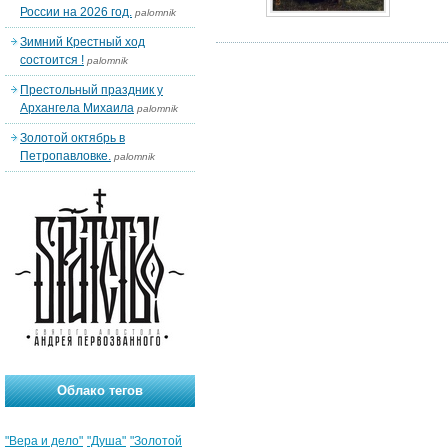
России на 2026 год.
palomnik
Зимний Крестный ход
состоится !
palomnik
Престольный праздник у
Архангела Михаила
palomnik
Золотой октябрь в
Петропавловке.
palomnik
Облако тегов
"Вера и дело"
"Душа"
"Золотой