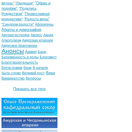
"Образ и
витязь"
"Ландыши"
подобие"
"Поделись
Рождеством"
"Православная
инициатива"
"Радость веры"
"Синдром радости"
Аборигены
Аборты и демография
Автокатастрофа
Аксиос
Акция
Алкоголизм
Амурская епархия
Амурское благочиние
Анонсы
Армия
Бари
Беременность и роды
Благовест
Благотворительность
Богословие
Брак
В начале
Вера
было слово
Великий пост
Викариатство
Вопросы
Показать все теги