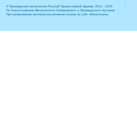
© Приамурская митрополия Русской Православной Церкви, 2012 - 2026
По благословению Митрополита Хабаровского и Приамурского Артемия.
При копировании материалов активная ссылка на сайт обязательна.