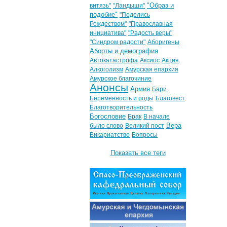
"Образ и
витязь"
"Ландыши"
подобие"
"Поделись
Рождеством"
"Православная
инициатива"
"Радость веры"
"Синдром радости"
Аборигены
Аборты и демография
Автокатастрофа
Аксиос
Акция
Алкоголизм
Амурская епархия
Амурское благочиние
Анонсы
Армия
Бари
Беременность и роды
Благовест
Благотворительность
Богословие
Брак
В начале
Вера
было слово
Великий пост
Викариатство
Вопросы
Показать все теги