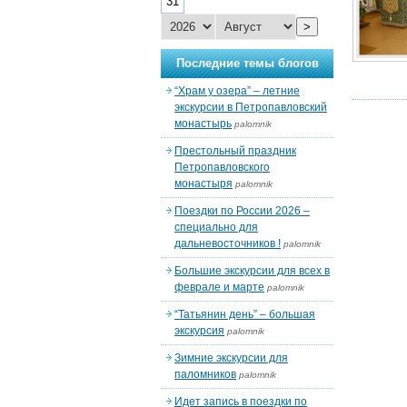
31
>
Последние темы блогов
“Храм у озера” – летние
экскурсии в Петропавловский
монастырь
palomnik
Престольный праздник
Петропавловского
монастыря
palomnik
Поездки по России 2026 –
специально для
дальневосточников !
palomnik
Большие экскурсии для всех в
феврале и марте
palomnik
“Татьянин день” – большая
экскурсия
palomnik
Зимние экскурсии для
паломников
palomnik
Идет запись в поездки по