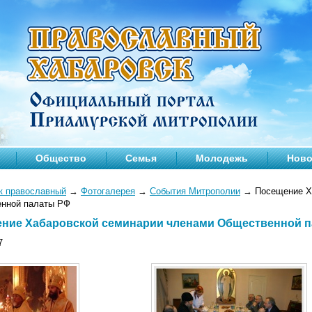
Общество
Семья
Молодежь
Ново
к православный
→
Фотогалерея
→
События Митрополии
→
Посещение Х
нной палаты РФ
ние Хабаровской семинарии членами Общественной 
7