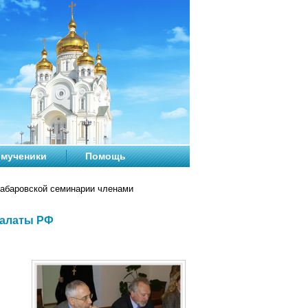
мученики
Помощь
абаровской семинарии членами
палаты РФ