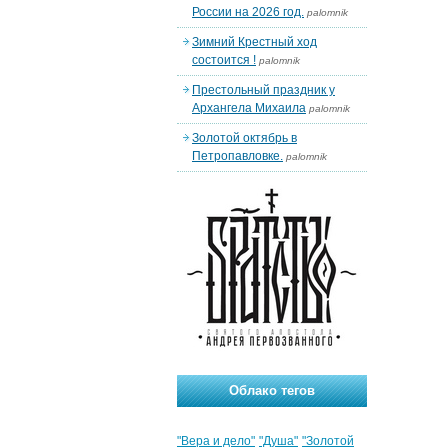
России на 2026 год.
palomnik
Зимний Крестный ход
состоится !
palomnik
Престольный праздник у
Архангела Михаила
palomnik
Золотой октябрь в
Петропавловке.
palomnik
Облако тегов
"Вера и дело"
"Душа"
"Золотой