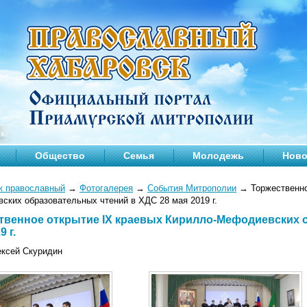
Общество
Семья
Молодежь
Ново
к православный
→
Фотогалерея
→
События Митрополии
→
Торжественно
ских образовательных чтений в ХДС 28 мая 2019 г.
твенное открытие IX краевых Кирилло-Мефодиевских 
9 г.
ексей Скуридин