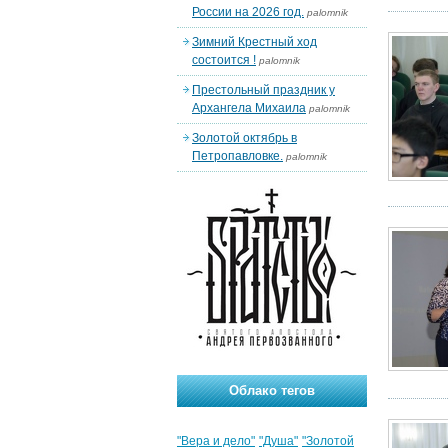
России на 2026 год.
palomnik
Зимний Крестный ход
состоится !
palomnik
Престольный праздник у
Архангела Михаила
palomnik
Золотой октябрь в
Петропавловке.
palomnik
Облако тегов
"Вера и дело"
"Душа"
"Золотой