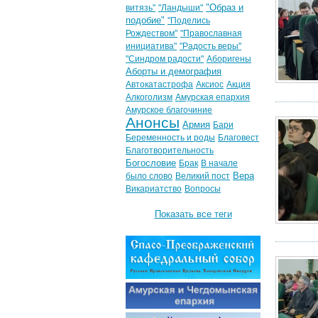
"Образ и
витязь"
"Ландыши"
подобие"
"Поделись
Рождеством"
"Православная
инициатива"
"Радость веры"
"Синдром радости"
Аборигены
Аборты и демография
Автокатастрофа
Аксиос
Акция
Алкоголизм
Амурская епархия
Амурское благочиние
Анонсы
Армия
Бари
Беременность и роды
Благовест
Благотворительность
Богословие
Брак
В начале
Вера
было слово
Великий пост
Викариатство
Вопросы
Показать все теги