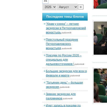
31
>
Последние темы блогов
“Храм у озера” – летние
экскурсии в Петропавловский
монастырь
palomnik
Престольный праздник
Петропавловского
монастыря
palomnik
Поездки по России 2026 –
специально для
дальневосточников !
palomnik
Большие экскурсии для всех в
феврале и марте
palomnik
“Татьянин день” – большая
экскурсия
palomnik
Зимние экскурсии для
паломников
palomnik
Идет запись в поездки по