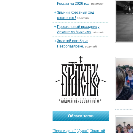
России на 2026 год.
palomnik
Зимний Крестный ход
состоится !
palomnik
Престольный праздник у
Архангела Михаила
palomnik
Золотой октябрь в
Петропавловке.
palomnik
Облако тегов
"Вера и дело"
"Душа"
"Золотой