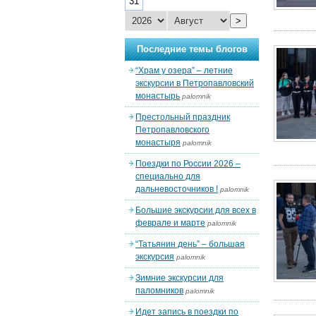
31
>
Последние темы блогов
“Храм у озера” – летние
экскурсии в Петропавловский
монастырь
palomnik
Престольный праздник
Петропавловского
монастыря
palomnik
Поездки по России 2026 –
специально для
дальневосточников !
palomnik
Большие экскурсии для всех в
феврале и марте
palomnik
“Татьянин день” – большая
экскурсия
palomnik
Зимние экскурсии для
паломников
palomnik
Идет запись в поездки по