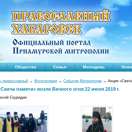
Общество
Семья
Молодежь
Ново
к православный
→
Фотогалерея
→
События Митрополии
→
Акция «Свеча 
Свеча памяти» возле Вечного огня 22 июня 2019 г.
ексей Скуридин