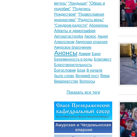
"Образ и
витязь"
"Ландыши"
подобие"
"Поделись
Рождеством"
"Православная
инициатива"
"Радость веры"
"Синдром радости"
Аборигены
Аборты и демография
Автокатастрофа
Аксиос
Акция
Алкоголизм
Амурская епархия
Амурское благочиние
Анонсы
Армия
Бари
Беременность и роды
Благовест
Благотворительность
Богословие
Брак
В начале
Вера
было слово
Великий пост
Викариатство
Вопросы
Показать все теги