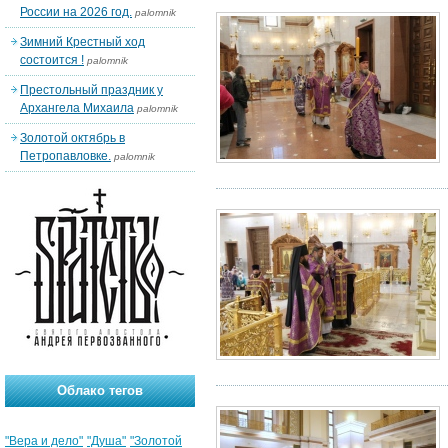
России на 2026 год.
palomnik
Зимний Крестный ход
состоится !
palomnik
Престольный праздник у
Архангела Михаила
palomnik
Золотой октябрь в
Петропавловке.
palomnik
Облако тегов
"Вера и дело"
"Душа"
"Золотой