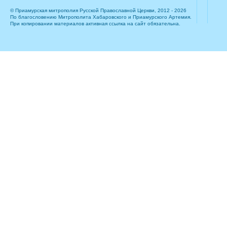
© Приамурская митрополия Русской Православной Церкви, 2012 - 2026
По благословению Митрополита Хабаровского и Приамурского Артемия.
При копировании материалов активная ссылка на сайт обязательна.