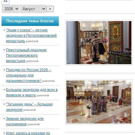
31
>
Последние темы блогов
“Храм у озера” – летние
экскурсии в Петропавловский
монастырь
palomnik
Престольный праздник
Петропавловского
монастыря
palomnik
Поездки по России 2026 –
специально для
дальневосточников !
palomnik
Большие экскурсии для всех в
феврале и марте
palomnik
“Татьянин день” – большая
экскурсия
palomnik
Зимние экскурсии для
паломников
palomnik
Идет запись в поездки по