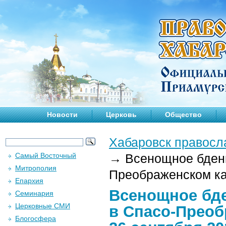
Новости
Церковь
Общество
Хабаровск правосл
Самый Восточный
→
Всенощное бдени
Митрополия
Преображенском ка
Епархия
Всенощное бде
Семинария
Церковные СМИ
в Спасо-Прео
Блогосфера