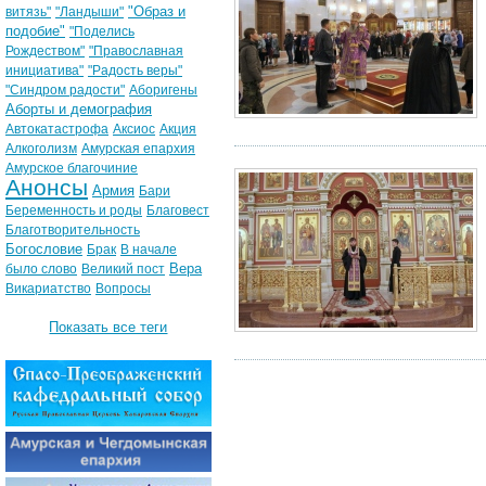
"Образ и
витязь"
"Ландыши"
подобие"
"Поделись
Рождеством"
"Православная
инициатива"
"Радость веры"
"Синдром радости"
Аборигены
Аборты и демография
Автокатастрофа
Аксиос
Акция
Алкоголизм
Амурская епархия
Амурское благочиние
Анонсы
Армия
Бари
Беременность и роды
Благовест
Благотворительность
Богословие
Брак
В начале
Вера
было слово
Великий пост
Викариатство
Вопросы
Показать все теги