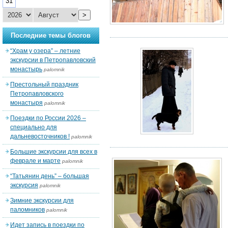
31
>
Последние темы блогов
“Храм у озера” – летние
экскурсии в Петропавловский
монастырь
palomnik
Престольный праздник
Петропавловского
монастыря
palomnik
Поездки по России 2026 –
специально для
дальневосточников !
palomnik
Большие экскурсии для всех в
феврале и марте
palomnik
“Татьянин день” – большая
экскурсия
palomnik
Зимние экскурсии для
паломников
palomnik
Идет запись в поездки по