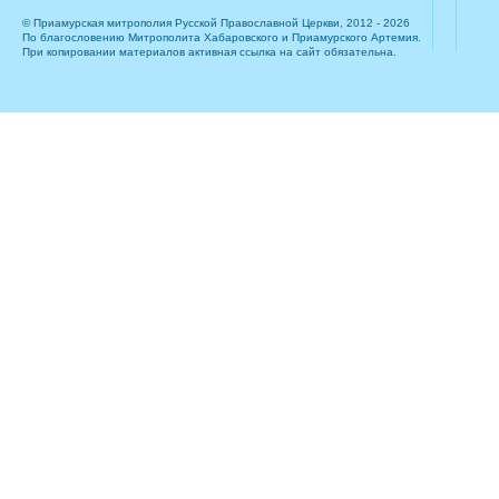
© Приамурская митрополия Русской Православной Церкви, 2012 - 2026
По благословению Митрополита Хабаровского и Приамурского Артемия.
При копировании материалов активная ссылка на сайт обязательна.