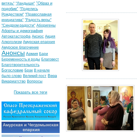
"Образ и
витязь"
"Ландыши"
подобие"
"Поделись
Рождеством"
"Православная
инициатива"
"Радость веры"
"Синдром радости"
Аборигены
Аборты и демография
Автокатастрофа
Аксиос
Акция
Алкоголизм
Амурская епархия
Амурское благочиние
Анонсы
Армия
Бари
Беременность и роды
Благовест
Благотворительность
Богословие
Брак
В начале
Вера
было слово
Великий пост
Викариатство
Вопросы
Показать все теги