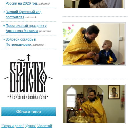
России на 2026 год.
palomnik
Зимний Крестный ход
состоится !
palomnik
Престольный праздник у
Архангела Михаила
palomnik
Золотой октябрь в
Петропавловке.
palomnik
Облако тегов
"Вера и дело"
"Душа"
"Золотой