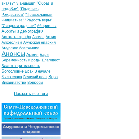
"Образ и
витязь"
"Ландыши"
подобие"
"Поделись
Рождеством"
"Православная
инициатива"
"Радость веры"
"Синдром радости"
Аборигены
Аборты и демография
Автокатастрофа
Аксиос
Акция
Алкоголизм
Амурская епархия
Амурское благочиние
Анонсы
Армия
Бари
Беременность и роды
Благовест
Благотворительность
Богословие
Брак
В начале
Вера
было слово
Великий пост
Викариатство
Вопросы
Показать все теги