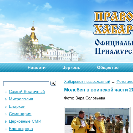
Новости
Церковь
Общество
Хабаровск православный
→
Фотогал
Молебен в воинской части 28
Самый Восточный
Фото: Вера Соловьева
Митрополия
Епархия
Семинария
Церковные СМИ
Блогосфера