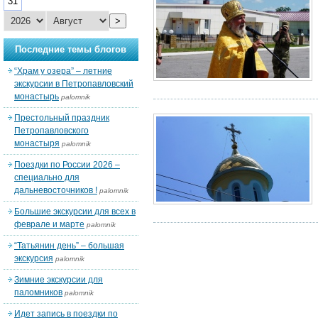
31
>
Последние темы блогов
“Храм у озера” – летние
экскурсии в Петропавловский
монастырь
palomnik
Престольный праздник
Петропавловского
монастыря
palomnik
Поездки по России 2026 –
специально для
дальневосточников !
palomnik
Большие экскурсии для всех в
феврале и марте
palomnik
“Татьянин день” – большая
экскурсия
palomnik
Зимние экскурсии для
паломников
palomnik
Идет запись в поездки по