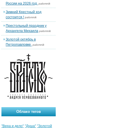
России на 2026 год.
palomnik
Зимний Крестный ход
состоится !
palomnik
Престольный праздник у
Архангела Михаила
palomnik
Золотой октябрь в
Петропавловке.
palomnik
Облако тегов
"Вера и дело"
"Душа"
"Золотой