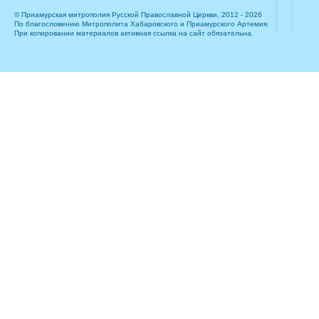
© Приамурская митрополия Русской Православной Церкви, 2012 - 2026
По благословению Митрополита Хабаровского и Приамурского Артемия.
При копировании материалов активная ссылка на сайт обязательна.