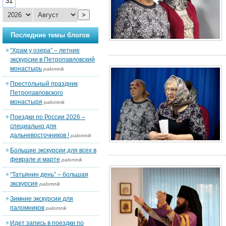
31
>
Последние темы блогов
“Храм у озера” – летние
экскурсии в Петропавловский
монастырь
palomnik
Престольный праздник
Петропавловского
монастыря
palomnik
Поездки по России 2026 –
специально для
дальневосточников !
palomnik
Большие экскурсии для всех в
феврале и марте
palomnik
“Татьянин день” – большая
экскурсия
palomnik
Зимние экскурсии для
паломников
palomnik
Идет запись в поездки по