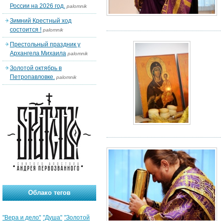
России на 2026 год.
palomnik
Зимний Крестный ход
состоится !
palomnik
Престольный праздник у
Архангела Михаила
palomnik
Золотой октябрь в
Петропавловке.
palomnik
Облако тегов
"Вера и дело"
"Душа"
"Золотой