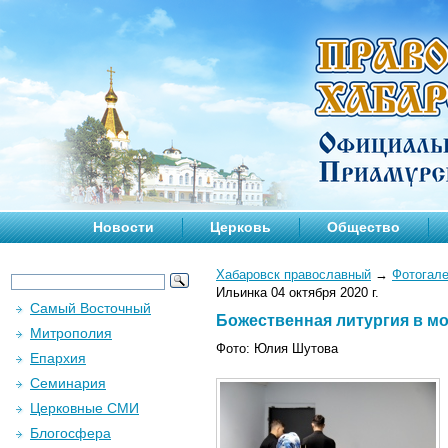
Новости
Церковь
Общество
Хабаровск православный
→
Фотогал
Ильинка 04 октября 2020 г.
Самый Восточный
Божественная литургия в мо
Митрополия
Фото: Юлия Шутова
Епархия
Семинария
Церковные СМИ
Блогосфера