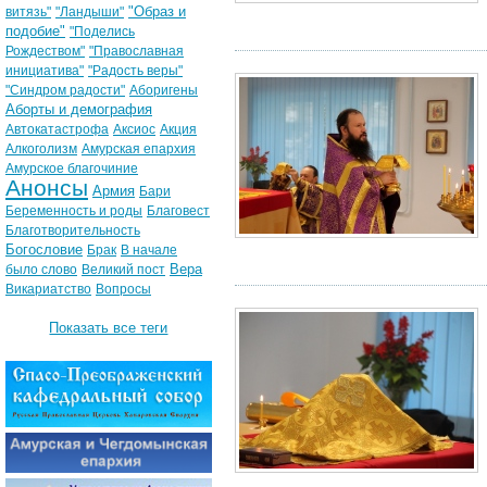
"Образ и
витязь"
"Ландыши"
подобие"
"Поделись
Рождеством"
"Православная
инициатива"
"Радость веры"
"Синдром радости"
Аборигены
Аборты и демография
Автокатастрофа
Аксиос
Акция
Алкоголизм
Амурская епархия
Амурское благочиние
Анонсы
Армия
Бари
Беременность и роды
Благовест
Благотворительность
Богословие
Брак
В начале
Вера
было слово
Великий пост
Викариатство
Вопросы
Показать все теги