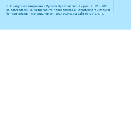
© Приамурская митрополия Русской Православной Церкви, 2012 - 2026
По благословению Митрополита Хабаровского и Приамурского Артемия.
При копировании материалов активная ссылка на сайт обязательна.