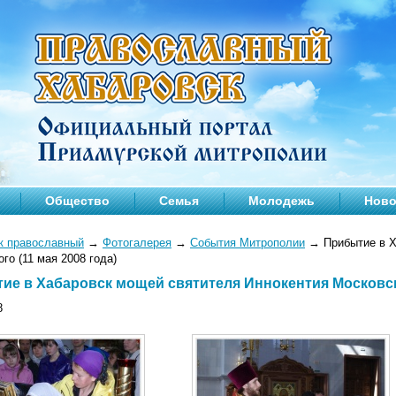
Общество
Семья
Молодежь
Ново
к православный
→
Фотогалерея
→
События Митрополии
→
Прибытие в Х
го (11 мая 2008 года)
ие в Хабаровск мощей святителя Иннокентия Московско
8