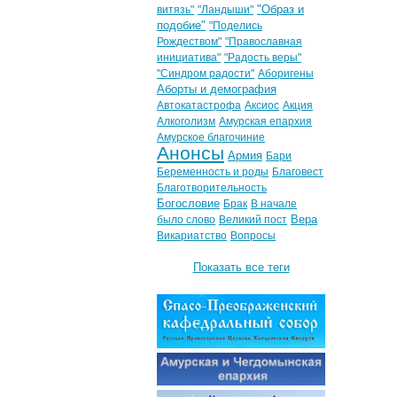
"Образ и
витязь"
"Ландыши"
подобие"
"Поделись
Рождеством"
"Православная
инициатива"
"Радость веры"
"Синдром радости"
Аборигены
Аборты и демография
Автокатастрофа
Аксиос
Акция
Алкоголизм
Амурская епархия
Амурское благочиние
Анонсы
Армия
Бари
Беременность и роды
Благовест
Благотворительность
Богословие
Брак
В начале
Вера
было слово
Великий пост
Викариатство
Вопросы
Показать все теги