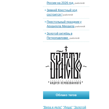
России на 2026 год.
palomnik
Зимний Крестный ход
состоится !
palomnik
Престольный праздник у
Архангела Михаила
palomnik
Золотой октябрь в
Петропавловке.
palomnik
Облако тегов
"Вера и дело"
"Душа"
"Золотой