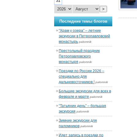
31
>
Последние темы блогов
“Храм у озера” – летние
экскурсии в Петропавловский
монастырь
palomnik
Престольный праздник
Петропавловского
монастыря
palomnik
Поездки по России 2026 –
специально для
дальневосточников !
palomnik
Большие экскурсии для всех в
феврале и марте
palomnik
“Татьянин день” – большая
экскурсия
palomnik
Зимние экскурсии для
паломников
palomnik
Идет запись в поездки по