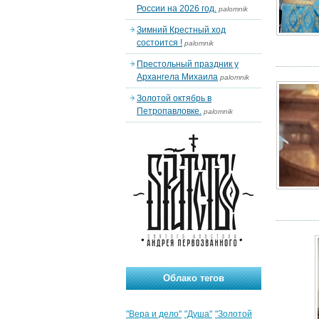
России на 2026 год.
palomnik
Зимний Крестный ход
состоится !
palomnik
Престольный праздник у
Архангела Михаила
palomnik
Золотой октябрь в
Петропавловке.
palomnik
Облако тегов
"Вера и дело"
"Душа"
"Золотой