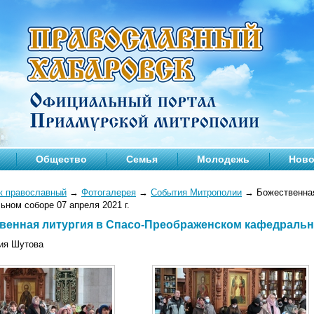
Общество
Семья
Молодежь
Ново
к православный
→
Фотогалерея
→
События Митрополии
→
Божественная
ном соборе 07 апреля 2021 г.
венная литургия в Спасо-Преображенском кафедральном
ия Шутова