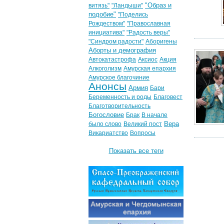
"Образ и
витязь"
"Ландыши"
подобие"
"Поделись
Рождеством"
"Православная
инициатива"
"Радость веры"
"Синдром радости"
Аборигены
Аборты и демография
Автокатастрофа
Аксиос
Акция
Алкоголизм
Амурская епархия
Амурское благочиние
Анонсы
Армия
Бари
Беременность и роды
Благовест
Благотворительность
Богословие
Брак
В начале
Вера
было слово
Великий пост
Викариатство
Вопросы
Показать все теги