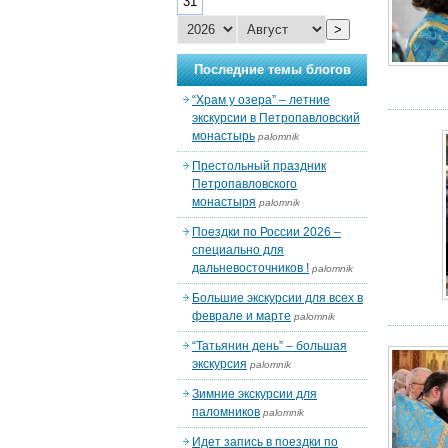
31
>
Последние темы блогов
“Храм у озера” – летние
экскурсии в Петропавловский
монастырь
palomnik
Престольный праздник
Петропавловского
монастыря
palomnik
Поездки по России 2026 –
специально для
дальневосточников !
palomnik
Большие экскурсии для всех в
феврале и марте
palomnik
“Татьянин день” – большая
экскурсия
palomnik
Зимние экскурсии для
паломников
palomnik
Идет запись в поездки по