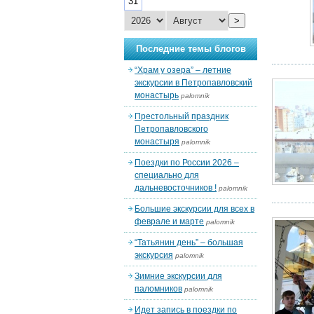
31
>
Последние темы блогов
“Храм у озера” – летние
экскурсии в Петропавловский
монастырь
palomnik
Престольный праздник
Петропавловского
монастыря
palomnik
Поездки по России 2026 –
специально для
дальневосточников !
palomnik
Большие экскурсии для всех в
феврале и марте
palomnik
“Татьянин день” – большая
экскурсия
palomnik
Зимние экскурсии для
паломников
palomnik
Идет запись в поездки по