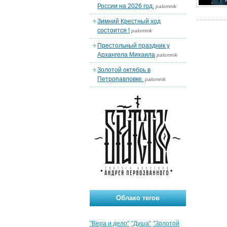
России на 2026 год.
palomnik
Зимний Крестный ход
состоится !
palomnik
Престольный праздник у
Архангела Михаила
palomnik
Золотой октябрь в
Петропавловке.
palomnik
Облако тегов
"Вера и дело"
"Душа"
"Золотой