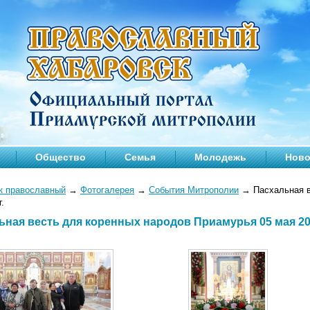
Общество
Семья
Молодежь
Ново
к православный
→
Фотогалерея
→
События Митрополии
→
Пасхальная в
.
ьная весть для коренных народов Приамурья 05 мая 202