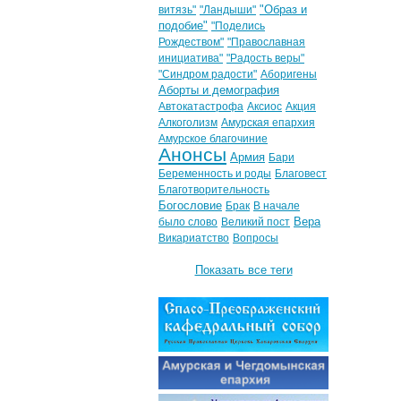
"Образ и
витязь"
"Ландыши"
подобие"
"Поделись
Рождеством"
"Православная
инициатива"
"Радость веры"
"Синдром радости"
Аборигены
Аборты и демография
Автокатастрофа
Аксиос
Акция
Алкоголизм
Амурская епархия
Амурское благочиние
Анонсы
Армия
Бари
Беременность и роды
Благовест
Благотворительность
Богословие
Брак
В начале
Вера
было слово
Великий пост
Викариатство
Вопросы
Показать все теги