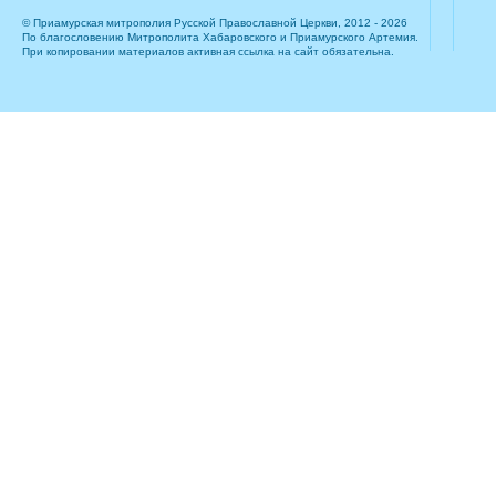
© Приамурская митрополия Русской Православной Церкви, 2012 - 2026
По благословению Митрополита Хабаровского и Приамурского Артемия.
При копировании материалов активная ссылка на сайт обязательна.