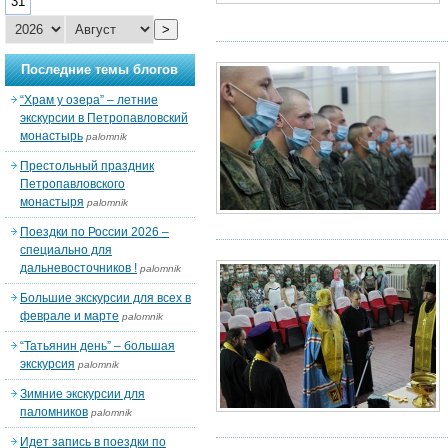
31
>
Последние темы блогов
“Храм у озера” – летние
экскурсии в Петропавловский
монастырь
palomnik
Престольный праздник
Петропавловского
монастыря
palomnik
Поездки по России 2026 –
специально для
дальневосточников !
palomnik
Большие экскурсии для всех в
феврале и марте
palomnik
“Татьянин день” – большая
экскурсия
palomnik
Зимние экскурсии для
паломников
palomnik
Идет запись в поездки по