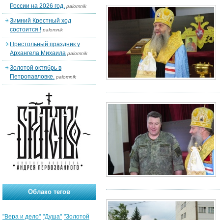
России на 2026 год.
palomnik
Зимний Крестный ход
состоится !
palomnik
Престольный праздник у
Архангела Михаила
palomnik
Золотой октябрь в
Петропавловке.
palomnik
Облако тегов
"Вера и дело"
"Душа"
"Золотой