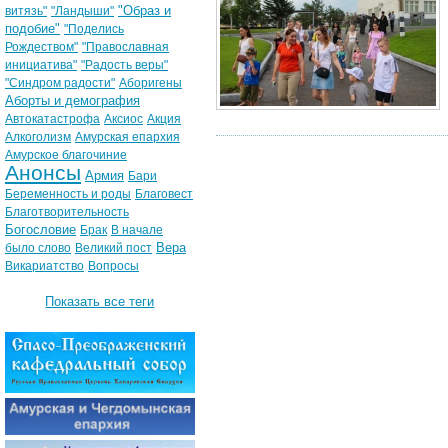
"Образ и
витязь"
"Ландыши"
подобие"
"Поделись
Рождеством"
"Православная
инициатива"
"Радость веры"
"Синдром радости"
Аборигены
Аборты и демография
Автокатастрофа
Аксиос
Акция
Алкоголизм
Амурская епархия
Амурское благочиние
Анонсы
Армия
Бари
Беременность и роды
Благовест
Благотворительность
Богословие
Брак
В начале
Вера
было слово
Великий пост
Викариатство
Вопросы
Показать все теги