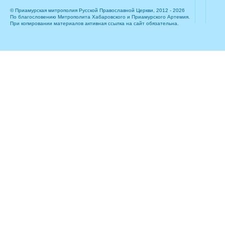
© Приамурская митрополия Русской Православной Церкви, 2012 - 2026
По благословению Митрополита Хабаровского и Приамурского Артемия.
При копировании материалов активная ссылка на сайт обязательна.