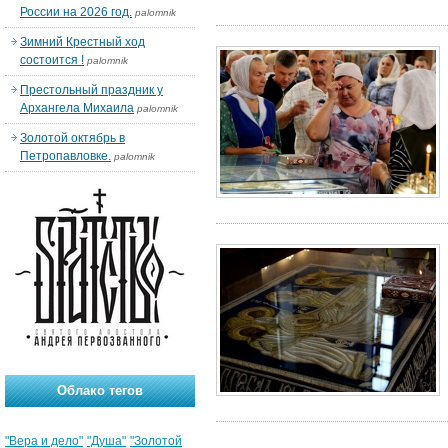
России на 2026 год.
palomnik
Зимний Крестный ход
состоится !
palomnik
Престольный праздник у
Архангела Михаила
palomnik
Золотой октябрь в
Петропавловке.
palomnik
Облако тегов
"Вера и дело"
"Душа"
"Золотой