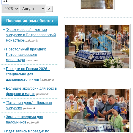
31
>
Последние темы блогов
“Храм у озера” – летние
экскурсии в Петропавловский
монастырь
palomnik
Престольный праздник
Петропавловского
монастыря
palomnik
Поездки по России 2026 –
специально для
дальневосточников !
palomnik
Большие экскурсии для всех в
феврале и марте
palomnik
“Татьянин день” – большая
экскурсия
palomnik
Зимние экскурсии для
паломников
palomnik
Идет запись в поездки по