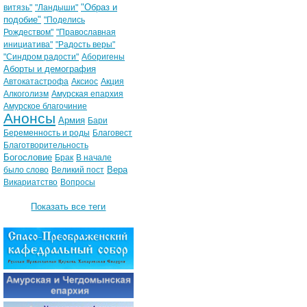
"Образ и
витязь"
"Ландыши"
подобие"
"Поделись
Рождеством"
"Православная
инициатива"
"Радость веры"
"Синдром радости"
Аборигены
Аборты и демография
Автокатастрофа
Аксиос
Акция
Алкоголизм
Амурская епархия
Амурское благочиние
Анонсы
Армия
Бари
Беременность и роды
Благовест
Благотворительность
Богословие
Брак
В начале
Вера
было слово
Великий пост
Викариатство
Вопросы
Показать все теги