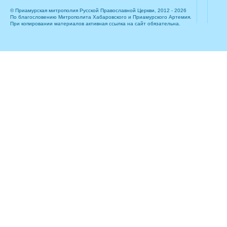
© Приамурская митрополия Русской Православной Церкви, 2012 - 2026
По благословению Митрополита Хабаровского и Приамурского Артемия.
При копировании материалов активная ссылка на сайт обязательна.