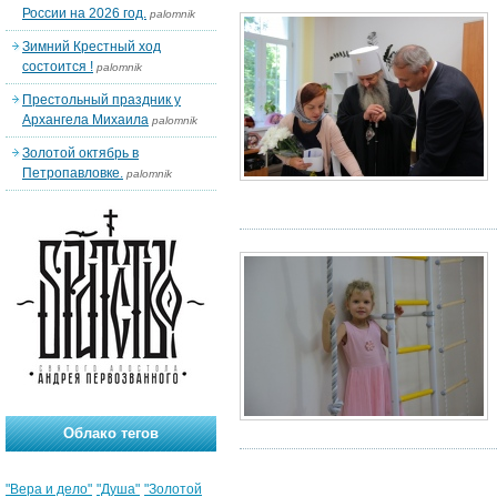
России на 2026 год.
palomnik
Зимний Крестный ход
состоится !
palomnik
Престольный праздник у
Архангела Михаила
palomnik
Золотой октябрь в
Петропавловке.
palomnik
Облако тегов
"Вера и дело"
"Душа"
"Золотой