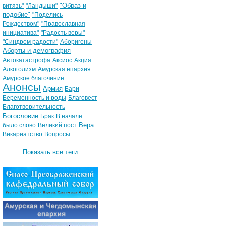
"Образ и
витязь"
"Ландыши"
подобие"
"Поделись
Рождеством"
"Православная
инициатива"
"Радость веры"
"Синдром радости"
Аборигены
Аборты и демография
Автокатастрофа
Аксиос
Акция
Алкоголизм
Амурская епархия
Амурское благочиние
Анонсы
Армия
Бари
Беременность и роды
Благовест
Благотворительность
Богословие
Брак
В начале
Вера
было слово
Великий пост
Викариатство
Вопросы
Показать все теги