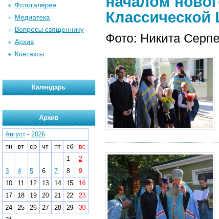
началом новог
Фотогалерея
Классической 
Медиатека
Вопросы священнику
Фото: Никита Серп
Архив
Контакты
Календарь
Архив
Август
-
2026
пн
вт
ср
чт
пт
сб
вс
1
2
3
4
5
6
7
8
9
10
11
12
13
14
15
16
17
18
19
20
21
22
23
24
25
26
27
28
29
30