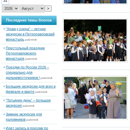
31
>
Последние темы блогов
“Храм у озера” – летние
экскурсии в Петропавловский
монастырь
palomnik
Престольный праздник
Петропавловского
монастыря
palomnik
Поездки по России 2026 –
специально для
дальневосточников !
palomnik
Большие экскурсии для всех в
феврале и марте
palomnik
“Татьянин день” – большая
экскурсия
palomnik
Зимние экскурсии для
паломников
palomnik
Идет запись в поездки по