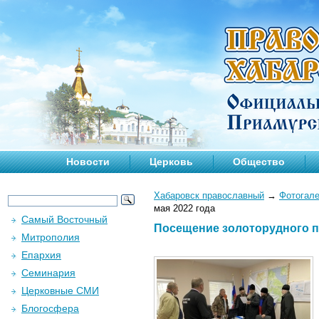
Новости
Церковь
Общество
Хабаровск православный
→
Фотогал
мая 2022 года
Самый Восточный
Посещение золоторудного пр
Митрополия
Епархия
Семинария
Церковные СМИ
Блогосфера