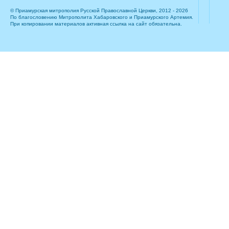
© Приамурская митрополия Русской Православной Церкви, 2012 - 2026
По благословению Митрополита Хабаровского и Приамурского Артемия.
При копировании материалов активная ссылка на сайт обязательна.