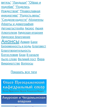
"Образ и
витязь"
"Ландыши"
подобие"
"Поделись
Рождеством"
"Православная
инициатива"
"Радость веры"
"Синдром радости"
Аборигены
Аборты и демография
Автокатастрофа
Аксиос
Акция
Алкоголизм
Амурская епархия
Амурское благочиние
Анонсы
Армия
Бари
Беременность и роды
Благовест
Благотворительность
Богословие
Брак
В начале
Вера
было слово
Великий пост
Викариатство
Вопросы
Показать все теги