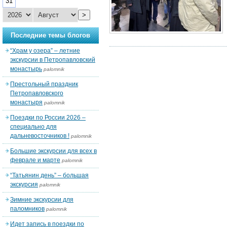
31
>
Последние темы блогов
“Храм у озера” – летние
экскурсии в Петропавловский
монастырь
palomnik
Престольный праздник
Петропавловского
монастыря
palomnik
Поездки по России 2026 –
специально для
дальневосточников !
palomnik
Большие экскурсии для всех в
феврале и марте
palomnik
“Татьянин день” – большая
экскурсия
palomnik
Зимние экскурсии для
паломников
palomnik
Идет запись в поездки по