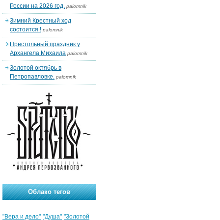
России на 2026 год.
palomnik
Зимний Крестный ход
состоится !
palomnik
Престольный праздник у
Архангела Михаила
palomnik
Золотой октябрь в
Петропавловке.
palomnik
Облако тегов
"Вера и дело"
"Душа"
"Золотой