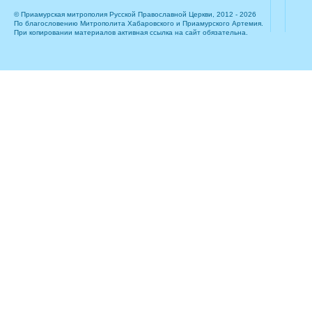
© Приамурская митрополия Русской Православной Церкви, 2012 - 2026
По благословению Митрополита Хабаровского и Приамурского Артемия.
При копировании материалов активная ссылка на сайт обязательна.