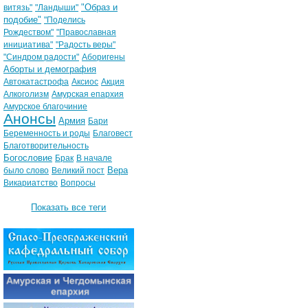
"Образ и
витязь"
"Ландыши"
подобие"
"Поделись
Рождеством"
"Православная
инициатива"
"Радость веры"
"Синдром радости"
Аборигены
Аборты и демография
Автокатастрофа
Аксиос
Акция
Алкоголизм
Амурская епархия
Амурское благочиние
Анонсы
Армия
Бари
Беременность и роды
Благовест
Благотворительность
Богословие
Брак
В начале
Вера
было слово
Великий пост
Викариатство
Вопросы
Показать все теги