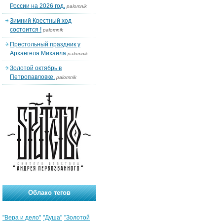
России на 2026 год.
palomnik
Зимний Крестный ход
состоится !
palomnik
Престольный праздник у
Архангела Михаила
palomnik
Золотой октябрь в
Петропавловке.
palomnik
Облако тегов
"Вера и дело"
"Душа"
"Золотой