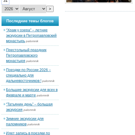
31
>
Последние темы блогов
“Храм у озера” – летние
экскурсии в Петропавловский
монастырь
palomnik
Престольный праздник
Петропавловского
монастыря
palomnik
Поездки по России 2026 –
специально для
дальневосточников !
palomnik
Большие экскурсии для всех в
феврале и марте
palomnik
“Татьянин день” – большая
экскурсия
palomnik
Зимние экскурсии для
паломников
palomnik
Идет запись в поездки по