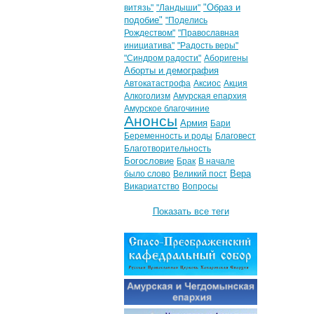
"Образ и
витязь"
"Ландыши"
подобие"
"Поделись
Рождеством"
"Православная
инициатива"
"Радость веры"
"Синдром радости"
Аборигены
Аборты и демография
Автокатастрофа
Аксиос
Акция
Алкоголизм
Амурская епархия
Амурское благочиние
Анонсы
Армия
Бари
Беременность и роды
Благовест
Благотворительность
Богословие
Брак
В начале
Вера
было слово
Великий пост
Викариатство
Вопросы
Показать все теги