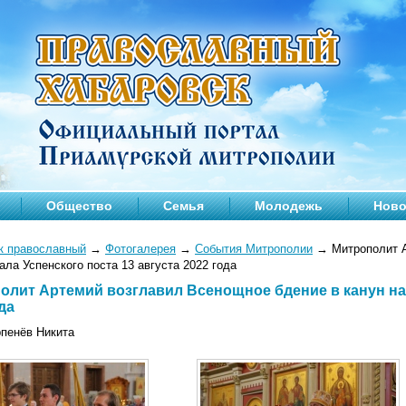
Общество
Семья
Молодежь
Ново
к православный
→
Фотогалерея
→
События Митрополии
→
Митрополит А
ала Успенского поста 13 августа 2022 года
олит Артемий возглавил Всенощное бдение в канун нач
да
рпенёв Никита