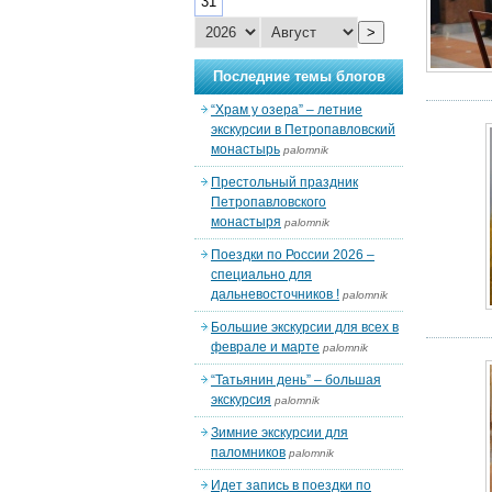
31
>
Последние темы блогов
“Храм у озера” – летние
экскурсии в Петропавловский
монастырь
palomnik
Престольный праздник
Петропавловского
монастыря
palomnik
Поездки по России 2026 –
специально для
дальневосточников !
palomnik
Большие экскурсии для всех в
феврале и марте
palomnik
“Татьянин день” – большая
экскурсия
palomnik
Зимние экскурсии для
паломников
palomnik
Идет запись в поездки по