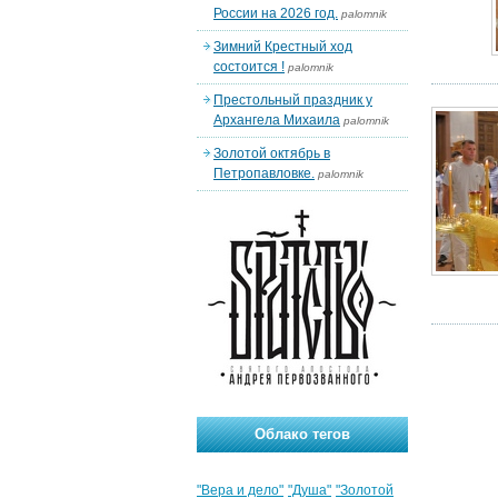
России на 2026 год.
palomnik
Зимний Крестный ход
состоится !
palomnik
Престольный праздник у
Архангела Михаила
palomnik
Золотой октябрь в
Петропавловке.
palomnik
Облако тегов
"Вера и дело"
"Душа"
"Золотой