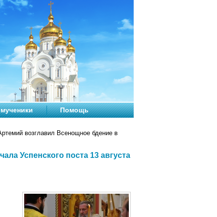
мученики
Помощь
ртемий возглавил Всенощное бдение в
ала Успенского поста 13 августа