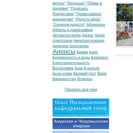
"Образ и
витязь"
"Ландыши"
подобие"
"Поделись
Рождеством"
"Православная
инициатива"
"Радость веры"
"Синдром радости"
Аборигены
Аборты и демография
Автокатастрофа
Аксиос
Акция
Алкоголизм
Амурская епархия
Амурское благочиние
Анонсы
Армия
Бари
Беременность и роды
Благовест
Благотворительность
Богословие
Брак
В начале
Вера
было слово
Великий пост
Викариатство
Вопросы
Показать все теги