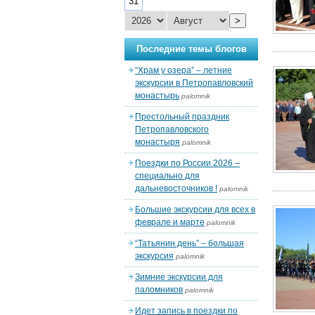
31
>
Последние темы блогов
“Храм у озера” – летние
экскурсии в Петропавловский
монастырь
palomnik
Престольный праздник
Петропавловского
монастыря
palomnik
Поездки по России 2026 –
специально для
дальневосточников !
palomnik
Большие экскурсии для всех в
феврале и марте
palomnik
“Татьянин день” – большая
экскурсия
palomnik
Зимние экскурсии для
паломников
palomnik
Идет запись в поездки по