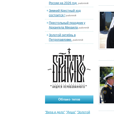
России на 2026 год.
palomnik
Зимний Крестный ход
состоится !
palomnik
Престольный праздник у
Архангела Михаила
palomnik
Золотой октябрь в
Петропавловке.
palomnik
Облако тегов
"Вера и дело"
"Душа"
"Золотой