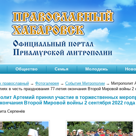
Общество
Семья
Молодежь
Ново
к православный
→
Фотогалерея
→
События Митрополии
→
Митрополит А
иях в честь празднования 77-летия окончания Второй Мировой войны 2 
олит Артемий принял участие в торжественных меропр
окончания Второй Мировой войны 2 сентября 2022 года
кита Серпенёв