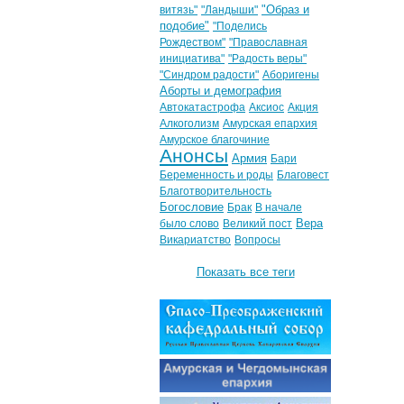
"Образ и
витязь"
"Ландыши"
подобие"
"Поделись
Рождеством"
"Православная
инициатива"
"Радость веры"
"Синдром радости"
Аборигены
Аборты и демография
Автокатастрофа
Аксиос
Акция
Алкоголизм
Амурская епархия
Амурское благочиние
Анонсы
Армия
Бари
Беременность и роды
Благовест
Благотворительность
Богословие
Брак
В начале
Вера
было слово
Великий пост
Викариатство
Вопросы
Показать все теги