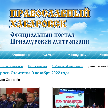
Общество
Семья
Молодежь
Ново
к православный
→
Фотогалерея
→
События Митрополии
→
День Героев 
роев Отечества 9 декабря 2022 года
кита Серпенёв