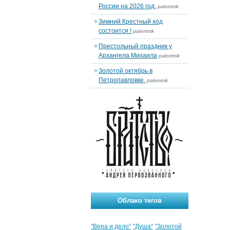
России на 2026 год.
palomnik
Зимний Крестный ход
состоится !
palomnik
Престольный праздник у
Архангела Михаила
palomnik
Золотой октябрь в
Петропавловке.
palomnik
Облако тегов
"Вера и дело"
"Душа"
"Золотой