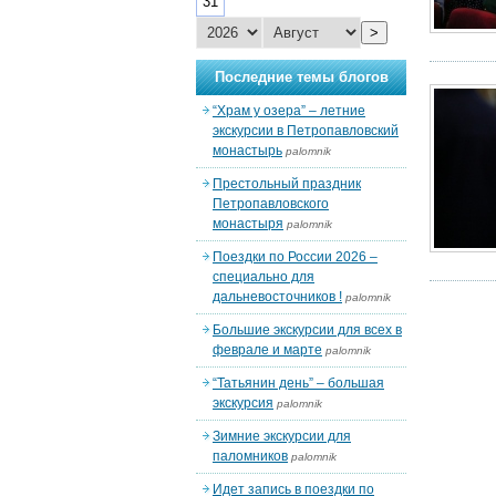
31
>
Последние темы блогов
“Храм у озера” – летние
экскурсии в Петропавловский
монастырь
palomnik
Престольный праздник
Петропавловского
монастыря
palomnik
Поездки по России 2026 –
специально для
дальневосточников !
palomnik
Большие экскурсии для всех в
феврале и марте
palomnik
“Татьянин день” – большая
экскурсия
palomnik
Зимние экскурсии для
паломников
palomnik
Идет запись в поездки по