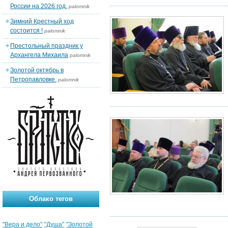
России на 2026 год.
palomnik
Зимний Крестный ход
состоится !
palomnik
Престольный праздник у
Архангела Михаила
palomnik
Золотой октябрь в
Петропавловке.
palomnik
Облако тегов
"Вера и дело"
"Душа"
"Золотой