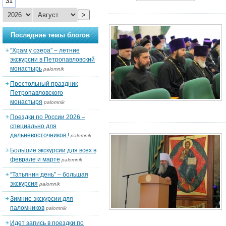
31
>
Последние темы блогов
“Храм у озера” – летние
экскурсии в Петропавловский
монастырь
palomnik
Престольный праздник
Петропавловского
монастыря
palomnik
Поездки по России 2026 –
специально для
дальневосточников !
palomnik
Большие экскурсии для всех в
феврале и марте
palomnik
“Татьянин день” – большая
экскурсия
palomnik
Зимние экскурсии для
паломников
palomnik
Идет запись в поездки по