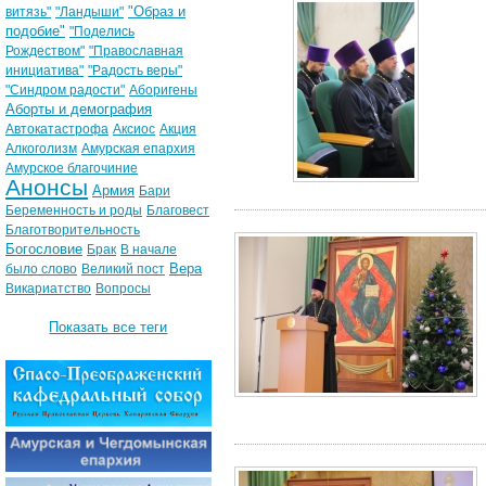
"Образ и
витязь"
"Ландыши"
подобие"
"Поделись
Рождеством"
"Православная
инициатива"
"Радость веры"
"Синдром радости"
Аборигены
Аборты и демография
Автокатастрофа
Аксиос
Акция
Алкоголизм
Амурская епархия
Амурское благочиние
Анонсы
Армия
Бари
Беременность и роды
Благовест
Благотворительность
Богословие
Брак
В начале
Вера
было слово
Великий пост
Викариатство
Вопросы
Показать все теги