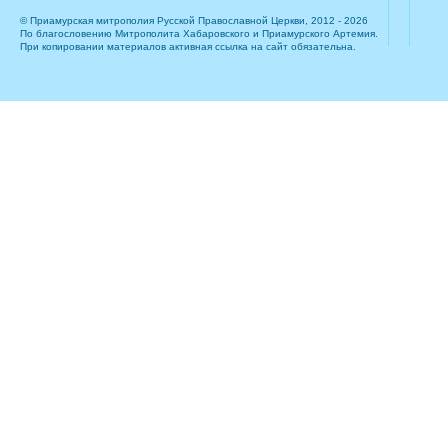
© Приамурская митрополия Русской Православной Церкви, 2012 - 2026
По благословению Митрополита Хабаровского и Приамурского Артемия.
При копировании материалов активная ссылка на сайт обязательна.