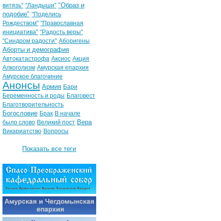
"Образ и
витязь"
"Ландыши"
подобие"
"Поделись
Рождеством"
"Православная
инициатива"
"Радость веры"
"Синдром радости"
Аборигены
Аборты и демография
Автокатастрофа
Аксиос
Акция
Алкоголизм
Амурская епархия
Амурское благочиние
Анонсы
Армия
Бари
Беременность и роды
Благовест
Благотворительность
Богословие
Брак
В начале
Вера
было слово
Великий пост
Викариатство
Вопросы
Показать все теги