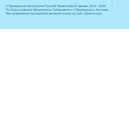
© Приамурская митрополия Русской Православной Церкви, 2012 - 2026
По благословению Митрополита Хабаровского и Приамурского Артемия.
При копировании материалов активная ссылка на сайт обязательна.