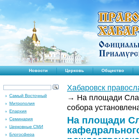
Новости
Церковь
Общество
Хабаровск правосл
Самый Восточный
→
На площади Слав
Митрополия
собора установлена
Епархия
На площади С
Семинария
Церковные СМИ
кафедрального
Блогосфера