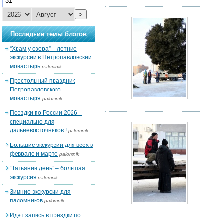
31
>
Последние темы блогов
“Храм у озера” – летние
экскурсии в Петропавловский
монастырь
palomnik
Престольный праздник
Петропавловского
монастыря
palomnik
Поездки по России 2026 –
специально для
дальневосточников !
palomnik
Большие экскурсии для всех в
феврале и марте
palomnik
“Татьянин день” – большая
экскурсия
palomnik
Зимние экскурсии для
паломников
palomnik
Идет запись в поездки по