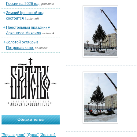
России на 2026 год.
palomnik
Зимний Крестный ход
состоится !
palomnik
Престольный праздник у
Архангела Михаила
palomnik
Золотой октябрь в
Петропавловке.
palomnik
Облако тегов
"Вера и дело"
"Душа"
"Золотой