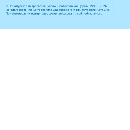
© Приамурская митрополия Русской Православной Церкви, 2012 - 2026
По благословению Митрополита Хабаровского и Приамурского Артемия.
При копировании материалов активная ссылка на сайт обязательна.