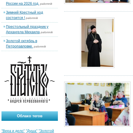
России на 2026 год.
palomnik
Зимний Крестный ход
состоится !
palomnik
Престольный праздник у
Архангела Михаила
palomnik
Золотой октябрь в
Петропавловке.
palomnik
Облако тегов
"Вера и дело"
"Душа"
"Золотой