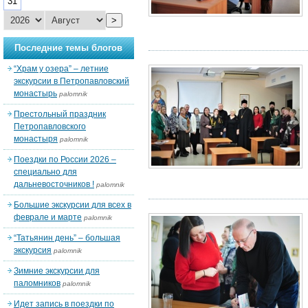
31
>
Последние темы блогов
“Храм у озера” – летние
экскурсии в Петропавловский
монастырь
palomnik
Престольный праздник
Петропавловского
монастыря
palomnik
Поездки по России 2026 –
специально для
дальневосточников !
palomnik
Большие экскурсии для всех в
феврале и марте
palomnik
“Татьянин день” – большая
экскурсия
palomnik
Зимние экскурсии для
паломников
palomnik
Идет запись в поездки по