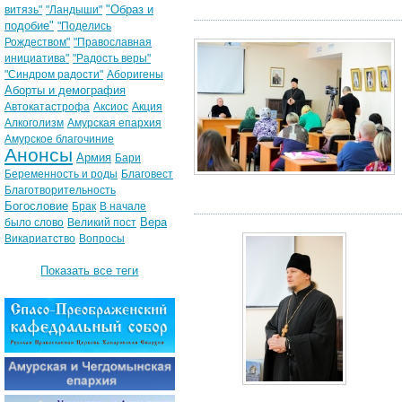
"Образ и
витязь"
"Ландыши"
подобие"
"Поделись
Рождеством"
"Православная
инициатива"
"Радость веры"
"Синдром радости"
Аборигены
Аборты и демография
Автокатастрофа
Аксиос
Акция
Алкоголизм
Амурская епархия
Амурское благочиние
Анонсы
Армия
Бари
Беременность и роды
Благовест
Благотворительность
Богословие
Брак
В начале
Вера
было слово
Великий пост
Викариатство
Вопросы
Показать все теги