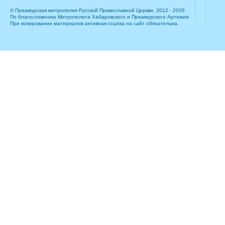
© Приамурская митрополия Русской Православной Церкви, 2012 - 2026
По благословению Митрополита Хабаровского и Приамурского Артемия.
При копировании материалов активная ссылка на сайт обязательна.