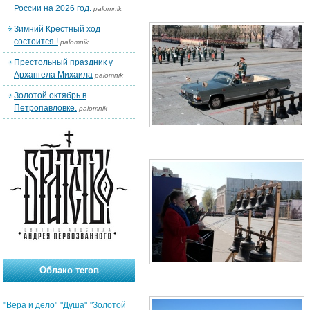
России на 2026 год.
palomnik
Зимний Крестный ход
состоится !
palomnik
Престольный праздник у
Архангела Михаила
palomnik
Золотой октябрь в
Петропавловке.
palomnik
Облако тегов
"Вера и дело"
"Душа"
"Золотой