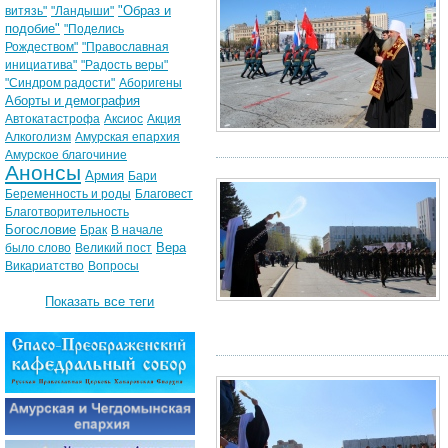
"Образ и
витязь"
"Ландыши"
подобие"
"Поделись
Рождеством"
"Православная
инициатива"
"Радость веры"
"Синдром радости"
Аборигены
Аборты и демография
Автокатастрофа
Аксиос
Акция
Алкоголизм
Амурская епархия
Амурское благочиние
Анонсы
Армия
Бари
Беременность и роды
Благовест
Благотворительность
Богословие
Брак
В начале
Вера
было слово
Великий пост
Викариатство
Вопросы
Показать все теги