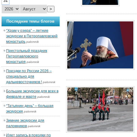
31
>
Последние темы блогов
“Храм у озера” – летние
экскурсии в Петропавловский
монастырь
palomnik
Престольный праздник
Петропавловского
монастыря
palomnik
Поездки по России 2026 –
специально для
дальневосточников !
palomnik
Большие экскурсии для всех в
феврале и марте
palomnik
“Татьянин день” – большая
экскурсия
palomnik
Зимние экскурсии для
паломников
palomnik
Идет запись в поездки по