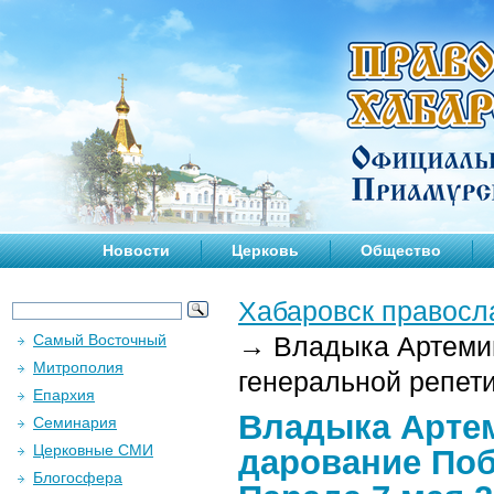
Новости
Церковь
Общество
Хабаровск правосл
Самый Восточный
→
Владыка Артемий
Митрополия
генеральной репети
Епархия
Владыка Артем
Семинария
Церковные СМИ
дарование Поб
Блогосфера