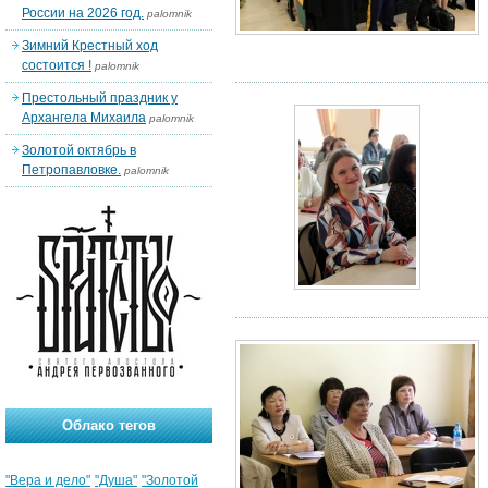
России на 2026 год.
palomnik
Зимний Крестный ход
состоится !
palomnik
Престольный праздник у
Архангела Михаила
palomnik
Золотой октябрь в
Петропавловке.
palomnik
Облако тегов
"Вера и дело"
"Душа"
"Золотой