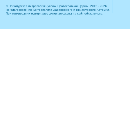
© Приамурская митрополия Русской Православной Церкви, 2012 - 2026
По благословению Митрополита Хабаровского и Приамурского Артемия.
При копировании материалов активная ссылка на сайт обязательна.