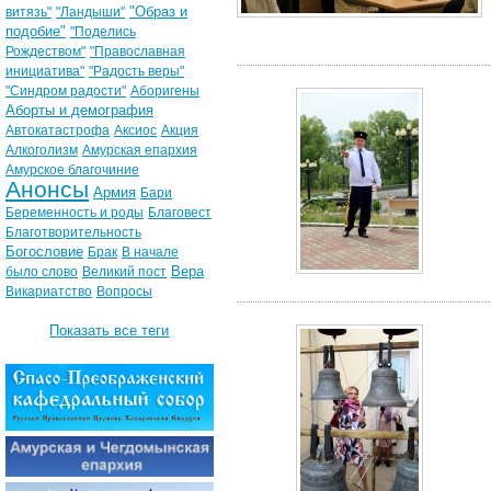
"Образ и
витязь"
"Ландыши"
подобие"
"Поделись
Рождеством"
"Православная
инициатива"
"Радость веры"
"Синдром радости"
Аборигены
Аборты и демография
Автокатастрофа
Аксиос
Акция
Алкоголизм
Амурская епархия
Амурское благочиние
Анонсы
Армия
Бари
Беременность и роды
Благовест
Благотворительность
Богословие
Брак
В начале
Вера
было слово
Великий пост
Викариатство
Вопросы
Показать все теги