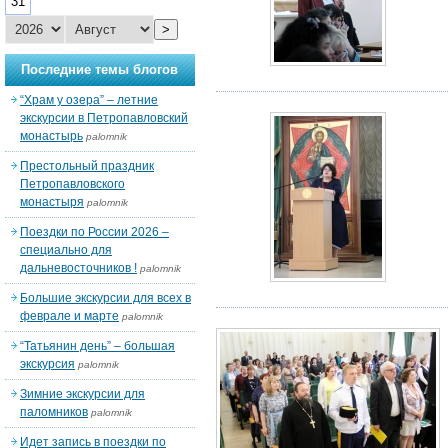
31
>
Последние темы блогов
“Храм у озера” – летние
экскурсии в Петропавловский
монастырь
palomnik
Престольный праздник
Петропавловского
монастыря
palomnik
Поездки по России 2026 –
специально для
дальневосточников !
palomnik
Большие экскурсии для всех в
феврале и марте
palomnik
“Татьянин день” – большая
экскурсия
palomnik
Зимние экскурсии для
паломников
palomnik
Идет запись в поездки по