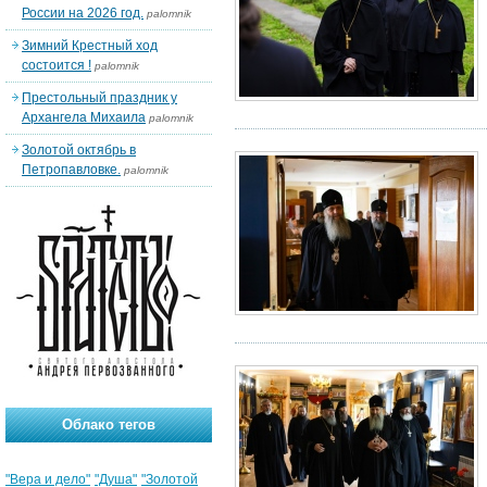
России на 2026 год.
palomnik
Зимний Крестный ход
состоится !
palomnik
Престольный праздник у
Архангела Михаила
palomnik
Золотой октябрь в
Петропавловке.
palomnik
Облако тегов
"Вера и дело"
"Душа"
"Золотой