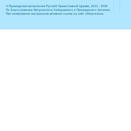
© Приамурская митрополия Русской Православной Церкви, 2012 - 2026
По благословению Митрополита Хабаровского и Приамурского Артемия.
При копировании материалов активная ссылка на сайт обязательна.