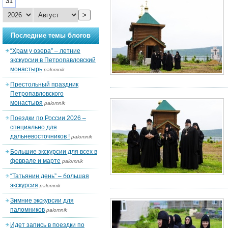
31
>
Последние темы блогов
“Храм у озера” – летние
экскурсии в Петропавловский
монастырь
palomnik
Престольный праздник
Петропавловского
монастыря
palomnik
Поездки по России 2026 –
специально для
дальневосточников !
palomnik
Большие экскурсии для всех в
феврале и марте
palomnik
“Татьянин день” – большая
экскурсия
palomnik
Зимние экскурсии для
паломников
palomnik
Идет запись в поездки по