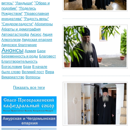
"Образ и
витязь"
"Ландыши"
подобие"
"Поделись
Рождеством"
"Православная
инициатива"
"Радость веры"
"Синдром радости"
Аборигены
Аборты и демография
Автокатастрофа
Аксиос
Акция
Алкоголизм
Амурская епархия
Амурское благочиние
Анонсы
Армия
Бари
Беременность и роды
Благовест
Благотворительность
Богословие
Брак
В начале
Вера
было слово
Великий пост
Викариатство
Вопросы
Показать все теги